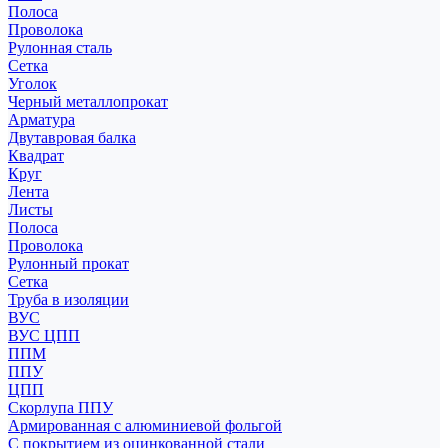
Полоса
Проволока
Рулонная сталь
Сетка
Уголок
Черный металлопрокат
Арматура
Двутавровая балка
Квадрат
Круг
Лента
Листы
Полоса
Проволока
Рулонный прокат
Сетка
Труба в изоляции
ВУС
ВУС ЦПП
ППМ
ППУ
ЦПП
Скорлупа ППУ
Армированная с алюминиевой фольгой
С покрытием из оцинкованной стали