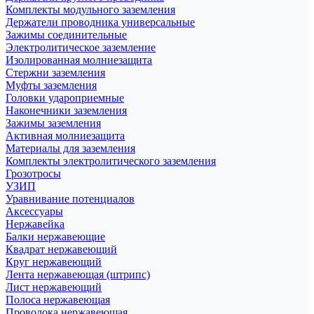
Комплекты модульного заземления
Держатели проводника универсальные
Зажимы соединительные
Электролитическое заземление
Изолированная молниезащита
Стержни заземления
Муфты заземления
Головки удароприемные
Наконечники заземления
Зажимы заземления
Активная молниезащита
Материалы для заземления
Комплекты электролитического заземления
Грозотросы
УЗИП
Уравнивание потенциалов
Аксессуары
Нержавейка
Балки нержавеющие
Квадрат нержавеющий
Круг нержавеющий
Лента нержавеющая (штрипс)
Лист нержавеющий
Полоса нержавеющая
Проволока нержавеющая