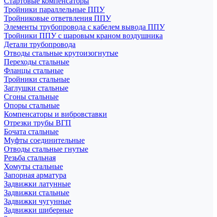
Стартовые компенсаторы
Тройники параллельные ППУ
Тройниковые ответвления ППУ
Элементы трубопровода с кабелем вывода ППУ
Тройники ППУ с шаровым краном воздушника
Детали трубопровода
Отводы стальные крутоизогнутые
Переходы стальные
Фланцы стальные
Тройники стальные
Заглушки стальные
Сгоны стальные
Опоры стальные
Компенсаторы и вибровставки
Отрезки трубы ВГП
Бочата стальные
Муфты соединительные
Отводы стальные гнутые
Резьба стальная
Хомуты стальные
Запорная арматура
Задвижки латунные
Задвижки стальные
Задвижки чугунные
Задвижки шиберные