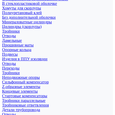
В стеклопластиковой оболочке
Хомуты для скорлупы
Полиуретановый клей
Без дополнительной оболочки
Минераловатные цилиндры
Цилиндры (скорлупы)
Тройники
Отводы
Ламельные
Прошивные маты
Опорные кольца
Подвесы
Изделия в ППУ изоляции
Отводы
Переходы
Тройники
Неподвижные опоры
Cильфонный компенсатор
Z-образные элементы
Концевые элементы
Стартовые компенсаторы
Тройники параллельные
Тройниковые ответвления
Детали трубопровода
Отводы