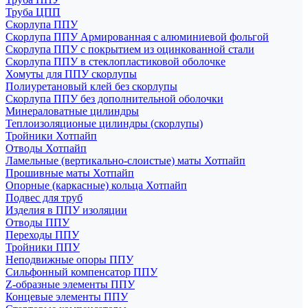
Труба ЦПП
Скорлупа ППУ
Скорлупа ППУ Армированная с алюминиевой фольгой
Скорлупа ППУ с покрытием из оцинкованной стали
Скорлупа ППУ в стеклопластиковой оболочке
Хомуты для ППУ скорлупы
Полиуретановый клей без скорлупы
Скорлупа ППУ без дополнительной оболочки
Минераловатные цилиндры
Теплоизоляционые цилиндры (скорлупы)
Тройники Хотпайп
Отводы Хотпайп
Ламельные (вертикально-слоистые) маты Хотпайп
Прошивные маты Хотпайп
Опорные (каркасные) кольца Хотпайп
Подвес для труб
Изделия в ППУ изоляции
Отводы ППУ
Переходы ППУ
Тройники ППУ
Неподвижные опоры ППУ
Cильфонный компенсатор ППУ
Z-образные элементы ППУ
Концевые элементы ППУ