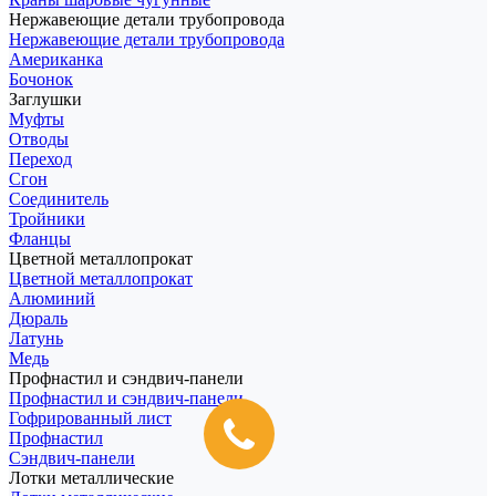
Нержавеющие детали трубопровода
Нержавеющие детали трубопровода
Американка
Бочонок
Заглушки
Муфты
Отводы
Переход
Сгон
Соединитель
Тройники
Фланцы
Цветной металлопрокат
Цветной металлопрокат
Алюминий
Дюраль
Латунь
Медь
Профнастил и сэндвич-панели
Профнастил и сэндвич-панели
Гофрированный лист
Профнастил
Сэндвич-панели
Лотки металлические