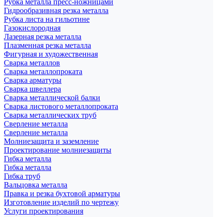
Рубка металла пресс-ножницами
Гидрообразивная резка металла
Рубка листа на гильотине
Газокислородная
Лазерная резка металла
Плазменная резка металла
Фигурная и художественная
Сварка металлов
Сварка металлопроката
Сварка арматуры
Сварка швеллера
Сварка металлической балки
Сварка листового металлопроката
Сварка металлических труб
Сверление металла
Сверление металла
Молниезащита и заземление
Проектирование молниезащиты
Гибка металла
Гибка металла
Гибка труб
Вальцовка металла
Правка и резка бухтовой арматуры
Изготовление изделий по чертежу
Услуги проектирования