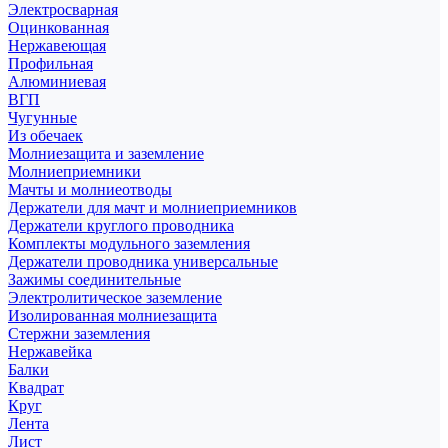
Электросварная
Оцинкованная
Нержавеющая
Профильная
Алюминиевая
ВГП
Чугунные
Из обечаек
Молниезащита и заземление
Молниеприемники
Мачты и молниеотводы
Держатели для мачт и молниеприемников
Держатели круглого проводника
Комплекты модульного заземления
Держатели проводника универсальные
Зажимы соединительные
Электролитическое заземление
Изолированная молниезащита
Стержни заземления
Нержавейка
Балки
Квадрат
Круг
Лента
Лист