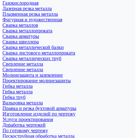
Газокислородная
Лазерная резка металла
Плазменная резка металла
Фигурная и художественная
Сварка металлов
Сварка металлопроката
Сварка арматуры
Сварка швеллера
Сварка металлической балки
Сварка листового металлопроката
Сварка металлических труб
Сверление металла
Сверление металла
Молниезащита и заземление
Проектирование молниезащиты
Гибка металла
Гибка металла
Гибка труб
Вальцовка металла
Правка и резка бухтовой арматуры
Изготовление изделий по чертежу
Услуги проектирования
Доработка чертежей
По готовому чертежу
Пескоструйная обработка металла