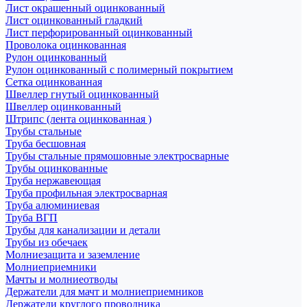
Лист окрашенный оцинкованный
Лист оцинкованный гладкий
Лист перфорированный оцинкованный
Проволока оцинкованная
Рулон оцинкованный
Рулон оцинкованный с полимерный покрытием
Сетка оцинкованная
Швеллер гнутый оцинкованный
Швеллер оцинкованный
Штрипс (лента оцинкованная )
Трубы стальные
Труба бесшовная
Трубы стальные прямошовные электросварные
Трубы оцинкованные
Труба нержавеющая
Труба профильная электросварная
Труба алюминиевая
Труба ВГП
Трубы для канализации и детали
Трубы из обечаек
Молниезащита и заземление
Молниеприемники
Мачты и молниеотводы
Держатели для мачт и молниеприемников
Держатели круглого проводника