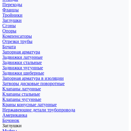
Переходы
Фланцы
Тройники
Заглушки
Сгоны
Опоры
Компенсаторы
Отрезки трубы
Бочата
Запорная арматура
Задвижки латунные
Задвижки стальные
Задвижки чугунные
Задвижки шиберные
Запорная арматура в изоляции
Затворы дисковые поворотные
Клапаны латунные
Клапаны стальные
Клапаны чугунные
Краны конусные латунные
Нержавеющие детали трубопровода
Американка
Бочонок
Заглушки
Муфты