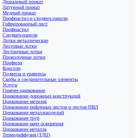
Дюралевый прокат
Латунный прокат
Медный прокат
Профнастил и сэндвич-панели
Гофрированный лист
Профнастил
Сэндвич-панели
Лотки металлические
Листовые лотки
Лестничные лотки
Проволочные лотки
Профили
Консоли
Подвесы и траверсы
Скобы и соединительные элементы
Услуги
Горячее цинкование
Цинкование дорожных конструкций
Цинкование метизов
Цинкование рифленых листов и листов ПВЛ
Цинкование металлоизделий
Цинкование труб
Цинкование мачт освещения
Цинкование металла
Термодиффузия (ТДЦ)