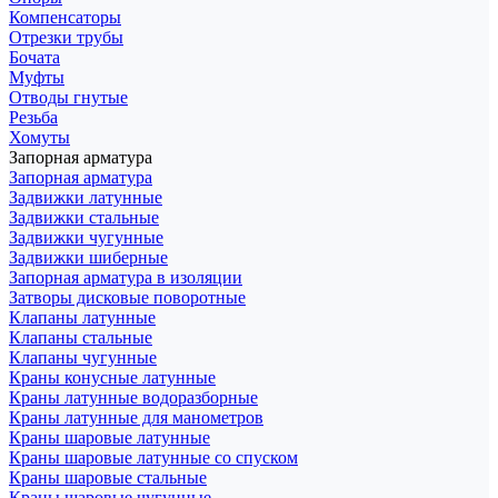
Компенсаторы
Отрезки трубы
Бочата
Муфты
Отводы гнутые
Резьба
Хомуты
Запорная арматура
Запорная арматура
Задвижки латунные
Задвижки стальные
Задвижки чугунные
Задвижки шиберные
Запорная арматура в изоляции
Затворы дисковые поворотные
Клапаны латунные
Клапаны стальные
Клапаны чугунные
Краны конусные латунные
Краны латунные водоразборные
Краны латунные для манометров
Краны шаровые латунные
Краны шаровые латунные со спуском
Краны шаровые стальные
Краны шаровые чугунные