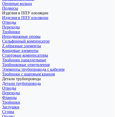
Опорные кольца
Подвесы
Изделия в ППУ изоляции
Изделия в ППУ изоляции
Отводы
Переходы
Тройники
Неподвижные опоры
Cильфонный компенсатор
Z-образные элементы
Концевые элементы
Стартовые компенсаторы
Тройники параллельные
Тройниковые ответвления
Элементы трубопровода с кабелем
Тройники с шаровым краном
Детали трубопровода
Детали трубопровода
Отводы
Переходы
Фланцы
Тройники
Заглушки
Сгоны
Опоры