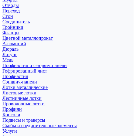
Отводы
Переход
Сгон
Соединитель
Тройники
Фланцы
Цветной металлопрокат
Алюминий
Дюраль
Латунь
Медь
Профнастил и сэндвич-панели
Гофрированный лист
Профнастил
Сэндвич-панели
Лотки металлические
Листовые лотки
Лестничные лотки
Проволочные лотки
Профили
Консоли
Подвесы и траверсы
Скобы и соединительные элементы
Услуги