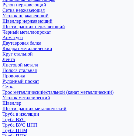
Рулон нержавеющий
Сетка нержавеющая
Уголок нержавеющий
Швеллер нержавеющий
Шестигранник нержавеющий
Черный металлопрокат
Арматура
Двутавровая балка
Квадрат металлический
Круг стальной
Лента
Листовой металл
Полоса стальная
Проволока
Рулонный прокат
Сетка
Трос металлический/стальной (канат металлический)
Уголок металлический
Швеллер
Шестигранник металлический
Труба в изоляции
Труба ВУС
Труба ВУС ЦПП
Труба ППМ
Труба ППУ