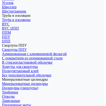
Уголок
Швеллер
Шестигранник
Труба в изоляции
Труба в изоляции
ВУС
ВУС ЦПП
ППМ
ППУ
ЦПП
Скорлупа ППУ
Скорлупа ППУ
Армированная с алюминиевой фольгой
С покрытием из оцинкованной стали
В стеклопластиковой оболочке
Хомуты для скорлупы
Полиуретановый клей
Без дополнительной оболочки
Минераловатные цилиндры
Минераловатные цилиндры
Цилиндры (скорлупы)
Тройники
Отводы
Ламельные
Прошивные маты