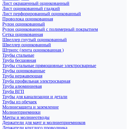
Лист окрашенный оцинкованный
Лист оцинкованный гладкий
Лист перфорированный оцинкованный
Проволока оцинкованная
Рулон оцинкованный
Рулон оцинкованный с полимерный покрытием
Сетка оцинкованная
Швеллер гнутый оцинкованный
Швеллер оцинкованный
Штрипс (лента оцинкованная )
Трубы стальные
Труба бесшовная
Трубы стальные прямошовные электросварные
Трубы оцинкованные
Труба нержавеющая
Труба профильная электросварная
Труба алюминиевая
Труба ВГП
Трубы для канализации и детали
Трубы из обечаек
Молниезащита и заземление
Молниеприемники
Мачты и молниеотводы
Держатели для мачт и молниеприемников
Держатели круглого проводника