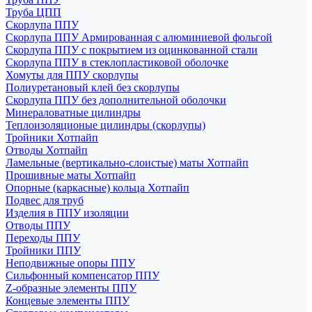
Труба ЦПП
Скорлупа ППУ
Скорлупа ППУ Армированная с алюминиевой фольгой
Скорлупа ППУ с покрытием из оцинкованной стали
Скорлупа ППУ в стеклопластиковой оболочке
Хомуты для ППУ скорлупы
Полиуретановый клей без скорлупы
Скорлупа ППУ без дополнительной оболочки
Минераловатные цилиндры
Теплоизоляционые цилиндры (скорлупы)
Тройники Хотпайп
Отводы Хотпайп
Ламельные (вертикально-слоистые) маты Хотпайп
Прошивные маты Хотпайп
Опорные (каркасные) кольца Хотпайп
Подвес для труб
Изделия в ППУ изоляции
Отводы ППУ
Переходы ППУ
Тройники ППУ
Неподвижные опоры ППУ
Cильфонный компенсатор ППУ
Z-образные элементы ППУ
Концевые элементы ППУ