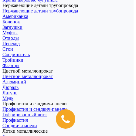
Нержавеющие детали трубопровода
Нержавеющие детали трубопровода
Американка
Бочонок
Заглушки
Муфты
Отводы
Переход
Сгон
Соединитель
Тройники
Фланцы
Цветной металлопрокат
Цветной металлопрокат
Алюминий
Дюраль
Латунь
Медь
Профнастил и сэндвич-панели
Профнастил и сэндвич-панели
Гофрированный лист
Профнастил
Сэндвич-панели
Лотки металлические