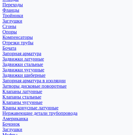
Переходы
Фланцы
Тройники
Заглушки
Сгоны
Опоры
Компенсаторы
Отрезки трубы
Бочата
Запорная арматура
Задвижки латунные
Задвижки стальные
Задвижки чугунные
Задвижки шиберные
Запорная арматура в изоляции
Затворы дисковые поворотные
Клапаны латунные
Клапаны стальные
Клапаны чугунные
Краны конусные латунные
Нержавеющие детали трубопровода
Американка
Бочонок
Заглушки
Муфты