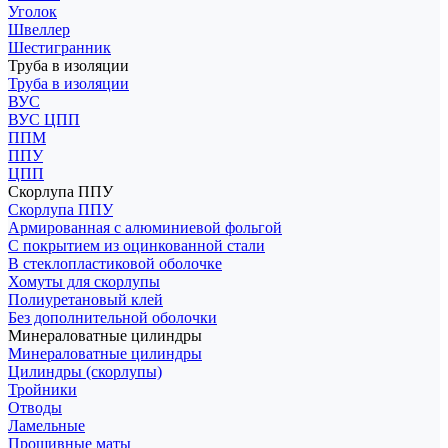
Уголок
Швеллер
Шестигранник
Труба в изоляции
Труба в изоляции
ВУС
ВУС ЦПП
ППМ
ППУ
ЦПП
Скорлупа ППУ
Скорлупа ППУ
Армированная с алюминиевой фольгой
С покрытием из оцинкованной стали
В стеклопластиковой оболочке
Хомуты для скорлупы
Полиуретановый клей
Без дополнительной оболочки
Минераловатные цилиндры
Минераловатные цилиндры
Цилиндры (скорлупы)
Тройники
Отводы
Ламельные
Прошивные маты