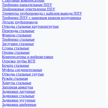
Стартовые компенсаторы
Тройники параллельные ППУ
Тройниковые ответвления ППУ
Элементы трубопровода с кабелем вывода ППУ
Тройники ППУ с шаровым краном воздушника
Детали трубопровода
Отводы стальные крутоизогнутые
Переходы стальные
Фланцы стальные
Тройники стальные
Заглушки стальные
Сгоны стальные
Опоры стальные
Компенсаторы и вибровставки
Отрезки трубы ВГП
Бочата стальные
Муфты соединительные
Отводы стальные гнутые
Резьба стальная
Хомуты стальные
Запорная арматура
Задвижки латунные
Задвижки стальные
Задвижки чугунные
Задвижки шиберные