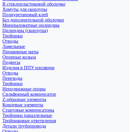
В стеклопластиковой оболочке
Хомуты для скорлупы
Полиуретановый клей
Без дополнительной оболочки
Минераловатные цилиндры
Цилиндры (скорлупы)
Тройники
Отводы
Ламельные
Прошивные маты
Опорные кольца
Подвесы
Изделия в ППУ изоляции
Отводы
Переходы
Тройники
Неподвижные опоры
Cильфонный компенсатор
Z-образные элементы
Концевые элементы
Стартовые компенсаторы
Тройники параллельные
Тройниковые ответвления
Детали трубопровода
Отводы