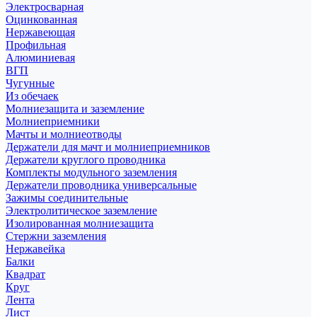
Электросварная
Оцинкованная
Нержавеющая
Профильная
Алюминиевая
ВГП
Чугунные
Из обечаек
Молниезащита и заземление
Молниеприемники
Мачты и молниеотводы
Держатели для мачт и молниеприемников
Держатели круглого проводника
Комплекты модульного заземления
Держатели проводника универсальные
Зажимы соединительные
Электролитическое заземление
Изолированная молниезащита
Стержни заземления
Нержавейка
Балки
Квадрат
Круг
Лента
Лист