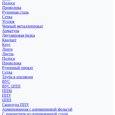
Полоса
Проволока
Рулонная сталь
Сетка
Уголок
Черный металлопрокат
Арматура
Двутавровая балка
Квадрат
Круг
Лента
Листы
Полоса
Проволока
Рулонный прокат
Сетка
Труба в изоляции
ВУС
ВУС ЦПП
ППМ
ППУ
ЦПП
Скорлупа ППУ
Армированная с алюминиевой фольгой
С покрытием из оцинкованной стали