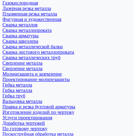
Газокислородная
Лазерная резка металла
Плазменная резка металла
Фигурная и художественная
Сварка металлов
Сварка металлопроката
Сварка арматуры
Сварка швеллера
Сварка металлической балки
Сварка листового металлопроката
Сварка металлических труб
Сверление металла
Сверление металла
Молниезащита и заземление
Проектирование молниезащиты
Гибка металла
Гибка металла
Гибка труб
Вальцовка металла
Правка и резка бухтовой арматуры
Изготовление изделий по чертежу
Услуги проектирования
Доработка чертежей
По готовому чертежу
Пескоструйная обработка металла