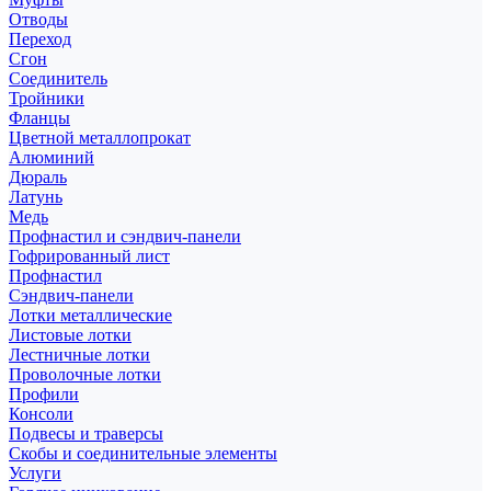
Отводы
Переход
Сгон
Соединитель
Тройники
Фланцы
Цветной металлопрокат
Алюминий
Дюраль
Латунь
Медь
Профнастил и сэндвич-панели
Гофрированный лист
Профнастил
Сэндвич-панели
Лотки металлические
Листовые лотки
Лестничные лотки
Проволочные лотки
Профили
Консоли
Подвесы и траверсы
Скобы и соединительные элементы
Услуги