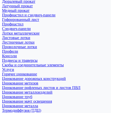
Дюралевый прокат
Латунный прокат
Медный прокат
Профнастил и сэндвич-панели
Гофрированный лист
Профнастил
Сэндвич-панели
Лотки металлические
Листовые лотки
Лестничные лотки
Проволочные лотки
Профили
Консоли
Подвесы и траверсы
Скобы и соединительные элементы
Услуги
Горячее цинкование
Цинкование дорожных конструкций
Цинкование метизов
Цинкование рифленых листов и листов ПВЛ
Цинкование металлоизделий
Цинкование труб
Цинкование мачт освещения
Цинкование металла
Термодиффузия (ТДЦ)