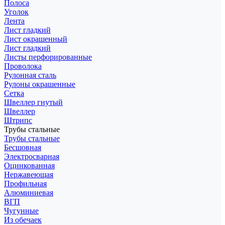
Полоса
Уголок
Лента
Лист гладкий
Лист окрашенный
Лист гладкий
Листы перфорированные
Проволока
Рулонная сталь
Рулоны окрашенные
Сетка
Швеллер гнутый
Швеллер
Штрипс
Трубы стальные
Трубы стальные
Бесшовная
Электросварная
Оцинкованная
Нержавеющая
Профильная
Алюминиевая
ВГП
Чугунные
Из обечаек