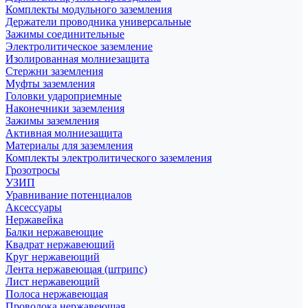
Комплекты модульного заземления
Держатели проводника универсальные
Зажимы соединительные
Электролитическое заземление
Изолированная молниезащита
Стержни заземления
Муфты заземления
Головки удароприемные
Наконечники заземления
Зажимы заземления
Активная молниезащита
Материалы для заземления
Комплекты электролитического заземления
Грозотросы
УЗИП
Уравнивание потенциалов
Аксессуары
Нержавейка
Балки нержавеющие
Квадрат нержавеющий
Круг нержавеющий
Лента нержавеющая (штрипс)
Лист нержавеющий
Полоса нержавеющая
Проволока нержавеющая