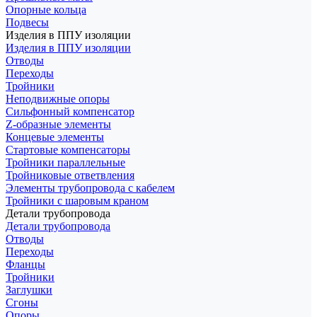
Опорные кольца
Подвесы
Изделия в ППУ изоляции
Изделия в ППУ изоляции
Отводы
Переходы
Тройники
Неподвижные опоры
Cильфонный компенсатор
Z-образные элементы
Концевые элементы
Стартовые компенсаторы
Тройники параллельные
Тройниковые ответвления
Элементы трубопровода с кабелем
Тройники с шаровым краном
Детали трубопровода
Детали трубопровода
Отводы
Переходы
Фланцы
Тройники
Заглушки
Сгоны
Опоры