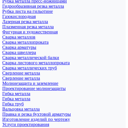
Рубка металла пресс-ножницами
Гидрообразивная резка металла
Рубка листа на гильотине
Газокислородная
Лазерная резка металла
Плазменная резка металла
Фигурная и художественная
Сварка металлов
Сварка металлопроката
Сварка арматуры
Сварка швеллера
Сварка металлической балки
Сварка листового металлопроката
Сварка металлических труб
Сверление металла
Сверление металла
Молниезащита и заземление
Проектирование молниезащиты
Гибка металла
Гибка металла
Гибка труб
Вальцовка металла
Правка и резка бухтовой арматуры
Изготовление изделий по чертежу
Услуги проектирования