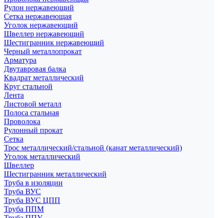
Рулон нержавеющий
Сетка нержавеющая
Уголок нержавеющий
Швеллер нержавеющий
Шестигранник нержавеющий
Черный металлопрокат
Арматура
Двутавровая балка
Квадрат металлический
Круг стальной
Лента
Листовой металл
Полоса стальная
Проволока
Рулонный прокат
Сетка
Трос металлический/стальной (канат металлический)
Уголок металлический
Швеллер
Шестигранник металлический
Труба в изоляции
Труба ВУС
Труба ВУС ЦПП
Труба ППМ
Труба ППУ