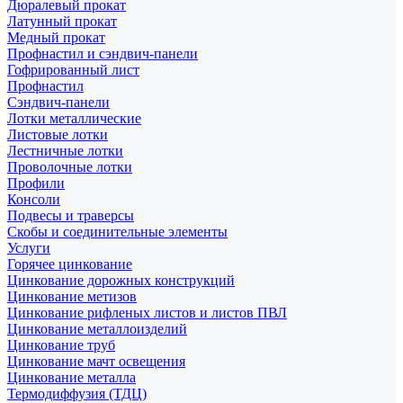
Дюралевый прокат
Латунный прокат
Медный прокат
Профнастил и сэндвич-панели
Гофрированный лист
Профнастил
Сэндвич-панели
Лотки металлические
Листовые лотки
Лестничные лотки
Проволочные лотки
Профили
Консоли
Подвесы и траверсы
Скобы и соединительные элементы
Услуги
Горячее цинкование
Цинкование дорожных конструкций
Цинкование метизов
Цинкование рифленых листов и листов ПВЛ
Цинкование металлоизделий
Цинкование труб
Цинкование мачт освещения
Цинкование металла
Термодиффузия (ТДЦ)