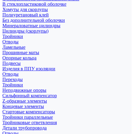
В стеклопластиковой оболочке
Хомуты для скорлупы
Полиуретановый клей
Без дополнительной оболочки
Минераловатные цилиндры
Цилиндры (скорлупы)
Тройники
Отводы
Ламельные
Прошивные маты
Опорные кольца
Подвесы
Изделия в ППУ изоляции
Отводы
Переходы
Тройники
Неподвижные опоры
Cильфонный компенсатор
Z-образные элементы
Концевые элементы
Стартовые компенсаторы
Тройники параллельные
Тройниковые ответвления
Детали трубопровода
Отводы