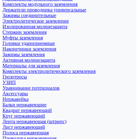
Комплекты модульного заземления
Держатели проводника универсальные
Зажимы соединительные
Электролитическое заземление
Изолированная молниезащита
Стержни заземления
Муфты заземления
Головки удароприемные
Наконечники заземления
Зажимы заземления
Активная молниезащита
Материалы для заземления
Комплекты электролитического заземления
Грозотросы
УЗИП
Уравнивание потенциалов
Аксессуары
Нержавейка
Балки нержавеющие
Квадрат нержавеющий
Круг нержавеющий
Лента нержавеющая (штрипс)
Лист нержавеющий
Полоса нержавеющая
Проволока нержавеющая