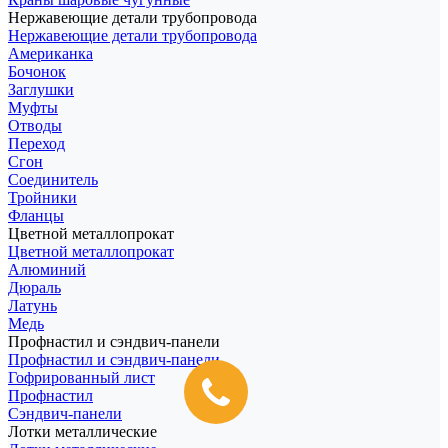
Нержавеющие детали трубопровода
Нержавеющие детали трубопровода
Американка
Бочонок
Заглушки
Муфты
Отводы
Переход
Сгон
Соединитель
Тройники
Фланцы
Цветной металлопрокат
Цветной металлопрокат
Алюминий
Дюраль
Латунь
Медь
Профнастил и сэндвич-панели
Профнастил и сэндвич-панели
Гофрированный лист
Профнастил
Сэндвич-панели
Лотки металлические