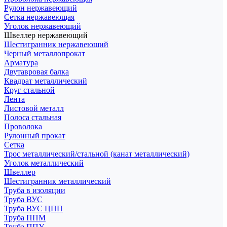
Рулон нержавеющий
Сетка нержавеющая
Уголок нержавеющий
Швеллер нержавеющий
Шестигранник нержавеющий
Черный металлопрокат
Арматура
Двутавровая балка
Квадрат металлический
Круг стальной
Лента
Листовой металл
Полоса стальная
Проволока
Рулонный прокат
Сетка
Трос металлический/стальной (канат металлический)
Уголок металлический
Швеллер
Шестигранник металлический
Труба в изоляции
Труба ВУС
Труба ВУС ЦПП
Труба ППМ
Труба ППУ