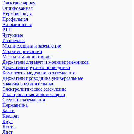
Электросварная
Оцинкованная
Нержавеющая
Профильная
Алюминиевая
ВГП
Чугунные
Из обечаек
Молниезащита и заземление
Молниеприемники
Мачты и молниеотводы
Держатели для мачт и молниеприемников
Держатели круглого проводника
Комплекты модульного заземления
Держатели проводника универсальные
Зажимы соединительные
Электролитическое заземление
Изолированная молниезащита
Стержни заземления
Нержавейка
Балки
Квадрат
Круг
Лента
Лист