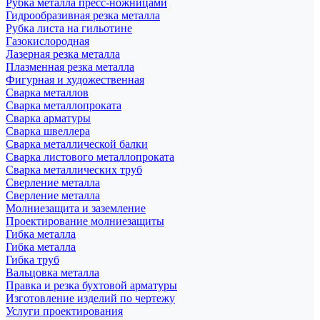
Рубка металла пресс-ножницами
Гидрообразивная резка металла
Рубка листа на гильотине
Газокислородная
Лазерная резка металла
Плазменная резка металла
Фигурная и художественная
Сварка металлов
Сварка металлопроката
Сварка арматуры
Сварка швеллера
Сварка металлической балки
Сварка листового металлопроката
Сварка металлических труб
Сверление металла
Сверление металла
Молниезащита и заземление
Проектирование молниезащиты
Гибка металла
Гибка металла
Гибка труб
Вальцовка металла
Правка и резка бухтовой арматуры
Изготовление изделий по чертежу
Услуги проектирования