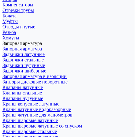
Компенсаторы
Отрезки трубы
Бочата
Муфты
Отводы гнутые
Резьба
Хомуты
Запорная арматура
Запорная арматура
Задвижки латунные
Задвижки стальные
Задвижки чугунные
Задвижки шиберные
Запорная арматура в изоляции
Затворы дисковые поворотные
Клапаны латунные
Клапаны стальные
Клапаны чугунные
Краны конусные латунные
Краны латунные водоразборные
Краны латунные для манометров
Краны шаровые латунные
Краны шаровые латунные со спуском
Краны шаровые стальные
Краны шаровые чугунные