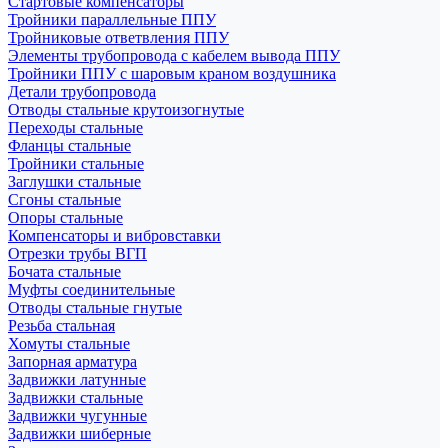
Стартовые компенсаторы
Тройники параллельные ППУ
Тройниковые ответвления ППУ
Элементы трубопровода с кабелем вывода ППУ
Тройники ППУ с шаровым краном воздушника
Детали трубопровода
Отводы стальные крутоизогнутые
Переходы стальные
Фланцы стальные
Тройники стальные
Заглушки стальные
Сгоны стальные
Опоры стальные
Компенсаторы и вибровставки
Отрезки трубы ВГП
Бочата стальные
Муфты соединительные
Отводы стальные гнутые
Резьба стальная
Хомуты стальные
Запорная арматура
Задвижки латунные
Задвижки стальные
Задвижки чугунные
Задвижки шиберные