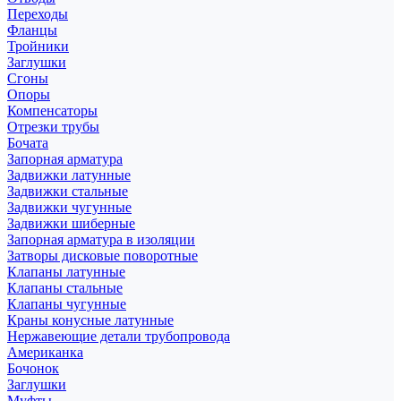
Переходы
Фланцы
Тройники
Заглушки
Сгоны
Опоры
Компенсаторы
Отрезки трубы
Бочата
Запорная арматура
Задвижки латунные
Задвижки стальные
Задвижки чугунные
Задвижки шиберные
Запорная арматура в изоляции
Затворы дисковые поворотные
Клапаны латунные
Клапаны стальные
Клапаны чугунные
Краны конусные латунные
Нержавеющие детали трубопровода
Американка
Бочонок
Заглушки
Муфты