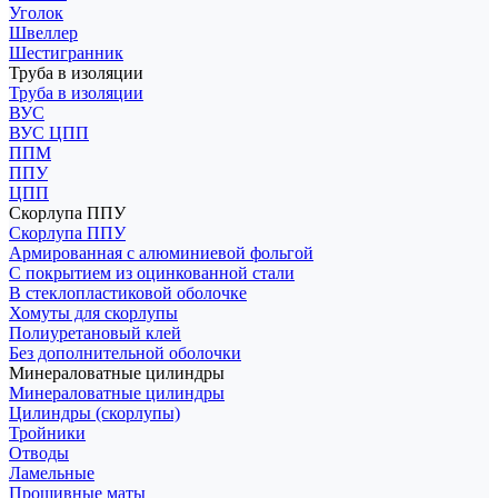
Уголок
Швеллер
Шестигранник
Труба в изоляции
Труба в изоляции
ВУС
ВУС ЦПП
ППМ
ППУ
ЦПП
Скорлупа ППУ
Скорлупа ППУ
Армированная с алюминиевой фольгой
С покрытием из оцинкованной стали
В стеклопластиковой оболочке
Хомуты для скорлупы
Полиуретановый клей
Без дополнительной оболочки
Минераловатные цилиндры
Минераловатные цилиндры
Цилиндры (скорлупы)
Тройники
Отводы
Ламельные
Прошивные маты