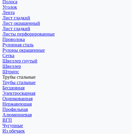
Полоса
Уголок
Лента
Лист гладкий
Лист окрашенный
Лист гладкий
Листы перфорированные
Проволока
Рулонная сталь
Рулоны окрашенные
Сетка
Швеллер гнутый
Швеллер
Штрипс
Трубы стальные
Трубы стальные
Бесшовная
Электросварная
Оцинкованная
Нержавеющая
Профильная
Алюминиевая
ВГП
Чугунные
Из обечаек