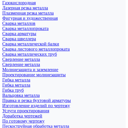
Газокислородная
Лазерная резка металла
Плазменная резка металла
Фигурная и художественная
Сварка металлов
Сварка металлопроката
Сварка арматуры
Сварка швеллера
Сварка металлической балки
Сварка листового металлопроката
Сварка металлических труб
Сверление металла
Сверление металла
Молниезащита и заземление
Проектирование молниезащиты
Гибка металла
Гибка металла
Гибка труб
Вальцовка металла
Правка и резка бухтовой арматуры
Изготовление изделий по чертежу
Услуги проектирования
Доработка чертежей
По готовому чертежу
Пескоструйная обработка металла