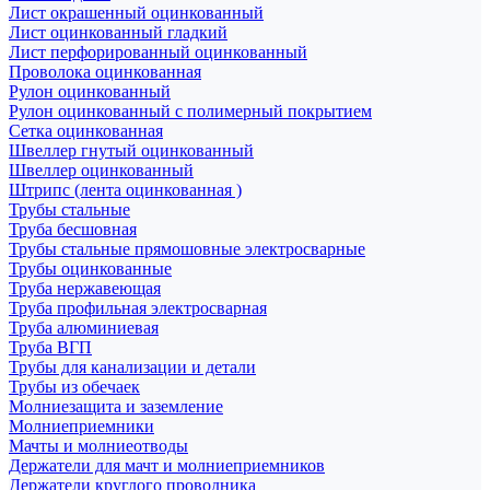
Лист окрашенный оцинкованный
Лист оцинкованный гладкий
Лист перфорированный оцинкованный
Проволока оцинкованная
Рулон оцинкованный
Рулон оцинкованный с полимерный покрытием
Сетка оцинкованная
Швеллер гнутый оцинкованный
Швеллер оцинкованный
Штрипс (лента оцинкованная )
Трубы стальные
Труба бесшовная
Трубы стальные прямошовные электросварные
Трубы оцинкованные
Труба нержавеющая
Труба профильная электросварная
Труба алюминиевая
Труба ВГП
Трубы для канализации и детали
Трубы из обечаек
Молниезащита и заземление
Молниеприемники
Мачты и молниеотводы
Держатели для мачт и молниеприемников
Держатели круглого проводника