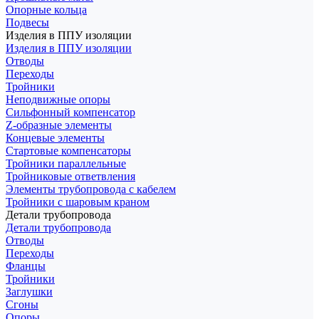
Опорные кольца
Подвесы
Изделия в ППУ изоляции
Изделия в ППУ изоляции
Отводы
Переходы
Тройники
Неподвижные опоры
Cильфонный компенсатор
Z-образные элементы
Концевые элементы
Стартовые компенсаторы
Тройники параллельные
Тройниковые ответвления
Элементы трубопровода с кабелем
Тройники с шаровым краном
Детали трубопровода
Детали трубопровода
Отводы
Переходы
Фланцы
Тройники
Заглушки
Сгоны
Опоры