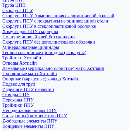
Труба ЦПП
Скорлупа ППУ
Скорлупа ППУ Армированная с алюминиевой фольгой
Скорлупа ППУ с покрытием из оцинкованной стали
Скорлупа ППУ в стеклопластиковой оболочке
Хомуты для ППУ скорлупы
Полиуретановый клей без скорлупы
Скорлупа ППУ без дополнительной оболочки
Минераловатные цилиндры
Теплоизоляционые цилиндры (скорлупы)
Тройники Хотпайп
Отводы Хотпайп
Ламельные (вертикально-слоистые) маты Хотпайп
Прошивные маты Хотпайп
Опорные (каркасные) кольца Хотпайп
Подвес для труб
Изделия в ППУ изоляции
Отводы ППУ
Переходы ППУ
Тройники ППУ
Неподвижные опоры ППУ
Cильфонный компенсатор ППУ
Z-образные элементы ППУ
Концевые элементы ППУ