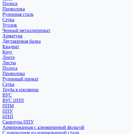
Полоса
Проволока
Рулонная сталь
Сетка
Уголок
Черный металлопрокат
Арматура
Двутавровая балка
Квадрат
Круг
Лента
Листы
Полоса
Проволока
Рулонный прокат
Сетка
Труба в изоляции
ВУС
ВУС ЦПП
ППМ
ППУ
ЦПП
Скорлупа ППУ
Армированная с алюминиевой фольгой
С покрытием из оцинкованной стали