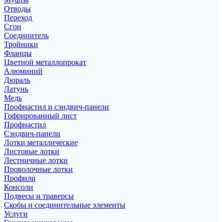
Отводы
Переход
Сгон
Соединитель
Тройники
Фланцы
Цветной металлопрокат
Алюминий
Дюраль
Латунь
Медь
Профнастил и сэндвич-панели
Гофрированный лист
Профнастил
Сэндвич-панели
Лотки металлические
Листовые лотки
Лестничные лотки
Проволочные лотки
Профили
Консоли
Подвесы и траверсы
Скобы и соединительные элементы
Услуги