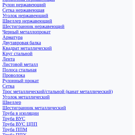
Рулон нержавеющий
Сетка нержавеющая
Уголок нержавеющий
Швеллер нержавеющий
Шестигранник нержавеющий
Черный металлопрокат
Арматура
Двутавровая балка
Квадрат металлический
Круг стальной
Лента
Листовой металл
Полоса стальная
Проволока
Рулонный прокат
Сетка
Трос металлический/стальной (канат металлический)
Уголок металлический
Швеллер
Шестигранник металлический
Труба в изоляции
Труба ВУС
Труба ВУС ЦПП
Труба ППМ
Труба ППУ