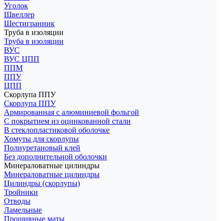
Уголок
Швеллер
Шестигранник
Труба в изоляции
Труба в изоляции
ВУС
ВУС ЦПП
ППМ
ППУ
ЦПП
Скорлупа ППУ
Скорлупа ППУ
Армированная с алюминиевой фольгой
С покрытием из оцинкованной стали
В стеклопластиковой оболочке
Хомуты для скорлупы
Полиуретановый клей
Без дополнительной оболочки
Минераловатные цилиндры
Минераловатные цилиндры
Цилиндры (скорлупы)
Тройники
Отводы
Ламельные
Прошивные маты