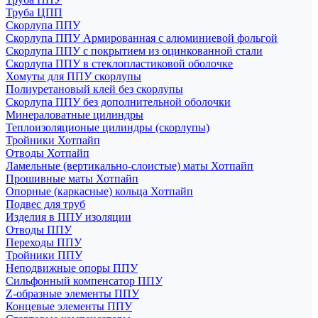
Труба ЦПП
Скорлупа ППУ
Скорлупа ППУ Армированная с алюминиевой фольгой
Скорлупа ППУ с покрытием из оцинкованной стали
Скорлупа ППУ в стеклопластиковой оболочке
Хомуты для ППУ скорлупы
Полиуретановый клей без скорлупы
Скорлупа ППУ без дополнительной оболочки
Минераловатные цилиндры
Теплоизоляционые цилиндры (скорлупы)
Тройники Хотпайп
Отводы Хотпайп
Ламельные (вертикально-слоистые) маты Хотпайп
Прошивные маты Хотпайп
Опорные (каркасные) кольца Хотпайп
Подвес для труб
Изделия в ППУ изоляции
Отводы ППУ
Переходы ППУ
Тройники ППУ
Неподвижные опоры ППУ
Cильфонный компенсатор ППУ
Z-образные элементы ППУ
Концевые элементы ППУ