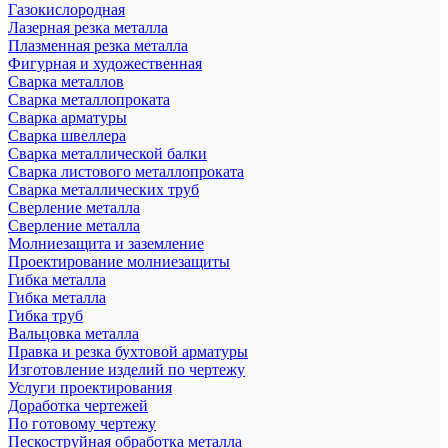
Газокислородная
Лазерная резка металла
Плазменная резка металла
Фигурная и художественная
Сварка металлов
Сварка металлопроката
Сварка арматуры
Сварка швеллера
Сварка металлической балки
Сварка листового металлопроката
Сварка металлических труб
Сверление металла
Сверление металла
Молниезащита и заземление
Проектирование молниезащиты
Гибка металла
Гибка металла
Гибка труб
Вальцовка металла
Правка и резка бухтовой арматуры
Изготовление изделий по чертежу
Услуги проектирования
Доработка чертежей
По готовому чертежу
Пескоструйная обработка металла