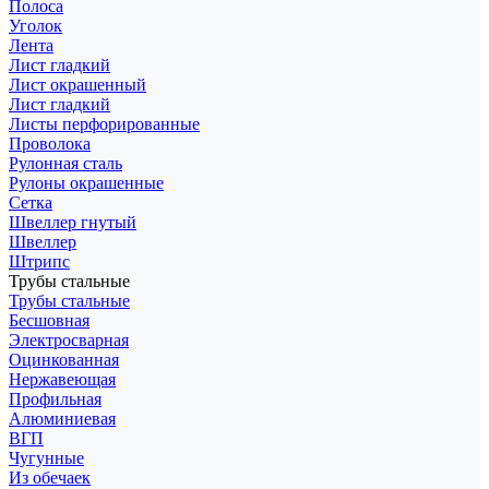
Полоса
Уголок
Лента
Лист гладкий
Лист окрашенный
Лист гладкий
Листы перфорированные
Проволока
Рулонная сталь
Рулоны окрашенные
Сетка
Швеллер гнутый
Швеллер
Штрипс
Трубы стальные
Трубы стальные
Бесшовная
Электросварная
Оцинкованная
Нержавеющая
Профильная
Алюминиевая
ВГП
Чугунные
Из обечаек