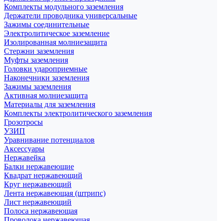
Комплекты модульного заземления
Держатели проводника универсальные
Зажимы соединительные
Электролитическое заземление
Изолированная молниезащита
Стержни заземления
Муфты заземления
Головки удароприемные
Наконечники заземления
Зажимы заземления
Активная молниезащита
Материалы для заземления
Комплекты электролитического заземления
Грозотросы
УЗИП
Уравнивание потенциалов
Аксессуары
Нержавейка
Балки нержавеющие
Квадрат нержавеющий
Круг нержавеющий
Лента нержавеющая (штрипс)
Лист нержавеющий
Полоса нержавеющая
Проволока нержавеющая