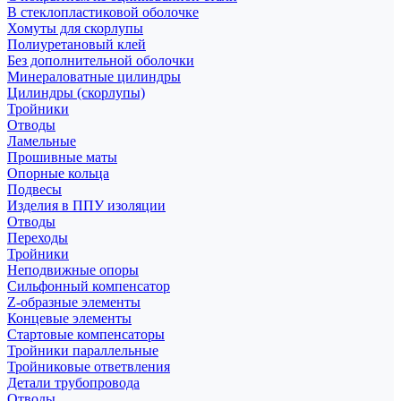
В стеклопластиковой оболочке
Хомуты для скорлупы
Полиуретановый клей
Без дополнительной оболочки
Минераловатные цилиндры
Цилиндры (скорлупы)
Тройники
Отводы
Ламельные
Прошивные маты
Опорные кольца
Подвесы
Изделия в ППУ изоляции
Отводы
Переходы
Тройники
Неподвижные опоры
Cильфонный компенсатор
Z-образные элементы
Концевые элементы
Стартовые компенсаторы
Тройники параллельные
Тройниковые ответвления
Детали трубопровода
Отводы