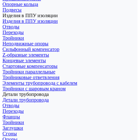
Опорные кольца
Подвесы
Изделия в ППУ изоляции
Изделия в ППУ изоляции
Отводы
Переходы
Тройники
Неподвижные опоры
Cильфонный компенсатор
Z-образные элементы
Концевые элементы
Стартовые компенсаторы
Тройники параллельные
Тройниковые ответвления
Элементы трубопровода с кабелем
Тройники с шаровым краном
Детали трубопровода
Детали трубопровода
Отводы
Переходы
Фланцы
Тройники
Заглушки
Сгоны
Опоры