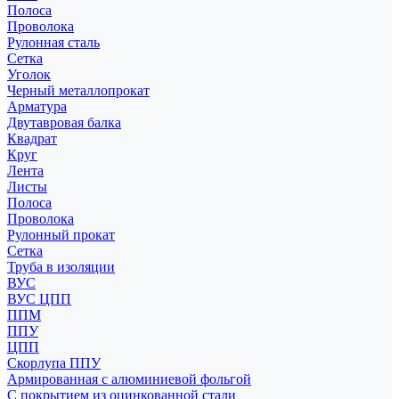
Полоса
Проволока
Рулонная сталь
Сетка
Уголок
Черный металлопрокат
Арматура
Двутавровая балка
Квадрат
Круг
Лента
Листы
Полоса
Проволока
Рулонный прокат
Сетка
Труба в изоляции
ВУС
ВУС ЦПП
ППМ
ППУ
ЦПП
Скорлупа ППУ
Армированная с алюминиевой фольгой
С покрытием из оцинкованной стали