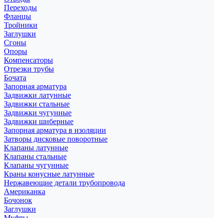
Переходы
Фланцы
Тройники
Заглушки
Сгоны
Опоры
Компенсаторы
Отрезки трубы
Бочата
Запорная арматура
Задвижки латунные
Задвижки стальные
Задвижки чугунные
Задвижки шиберные
Запорная арматура в изоляции
Затворы дисковые поворотные
Клапаны латунные
Клапаны стальные
Клапаны чугунные
Краны конусные латунные
Нержавеющие детали трубопровода
Американка
Бочонок
Заглушки
Муфты