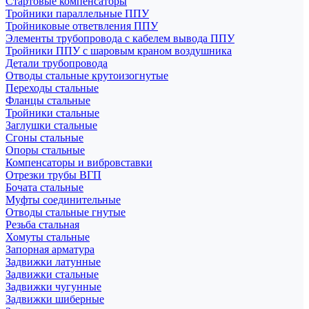
Стартовые компенсаторы
Тройники параллельные ППУ
Тройниковые ответвления ППУ
Элементы трубопровода с кабелем вывода ППУ
Тройники ППУ с шаровым краном воздушника
Детали трубопровода
Отводы стальные крутоизогнутые
Переходы стальные
Фланцы стальные
Тройники стальные
Заглушки стальные
Сгоны стальные
Опоры стальные
Компенсаторы и вибровставки
Отрезки трубы ВГП
Бочата стальные
Муфты соединительные
Отводы стальные гнутые
Резьба стальная
Хомуты стальные
Запорная арматура
Задвижки латунные
Задвижки стальные
Задвижки чугунные
Задвижки шиберные