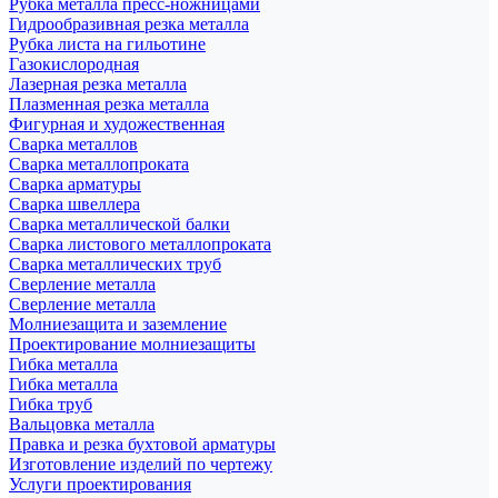
Рубка металла пресс-ножницами
Гидрообразивная резка металла
Рубка листа на гильотине
Газокислородная
Лазерная резка металла
Плазменная резка металла
Фигурная и художественная
Сварка металлов
Сварка металлопроката
Сварка арматуры
Сварка швеллера
Сварка металлической балки
Сварка листового металлопроката
Сварка металлических труб
Сверление металла
Сверление металла
Молниезащита и заземление
Проектирование молниезащиты
Гибка металла
Гибка металла
Гибка труб
Вальцовка металла
Правка и резка бухтовой арматуры
Изготовление изделий по чертежу
Услуги проектирования