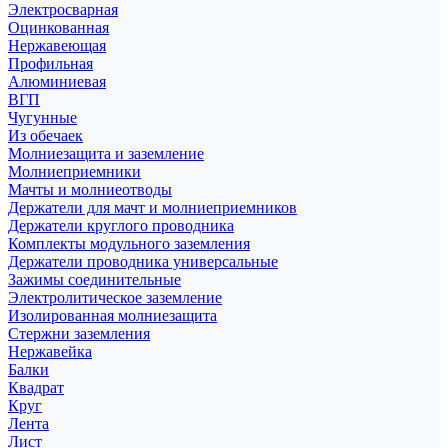
Электросварная
Оцинкованная
Нержавеющая
Профильная
Алюминиевая
ВГП
Чугунные
Из обечаек
Молниезащита и заземление
Молниеприемники
Мачты и молниеотводы
Держатели для мачт и молниеприемников
Держатели круглого проводника
Комплекты модульного заземления
Держатели проводника универсальные
Зажимы соединительные
Электролитическое заземление
Изолированная молниезащита
Стержни заземления
Нержавейка
Балки
Квадрат
Круг
Лента
Лист