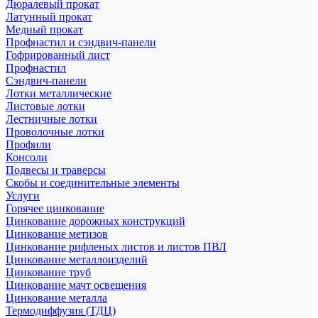
Дюралевый прокат
Латунный прокат
Медный прокат
Профнастил и сэндвич-панели
Гофрированный лист
Профнастил
Сэндвич-панели
Лотки металлические
Листовые лотки
Лестничные лотки
Проволочные лотки
Профили
Консоли
Подвесы и траверсы
Скобы и соединительные элементы
Услуги
Горячее цинкование
Цинкование дорожных конструкций
Цинкование метизов
Цинкование рифленых листов и листов ПВЛ
Цинкование металлоизделий
Цинкование труб
Цинкование мачт освещения
Цинкование металла
Термодиффузия (ТДЦ)