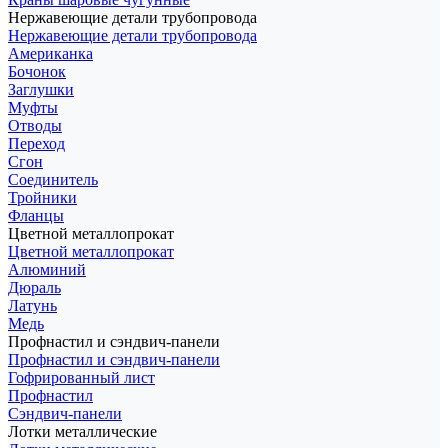
Нержавеющие детали трубопровода
Нержавеющие детали трубопровода
Американка
Бочонок
Заглушки
Муфты
Отводы
Переход
Сгон
Соединитель
Тройники
Фланцы
Цветной металлопрокат
Цветной металлопрокат
Алюминий
Дюраль
Латунь
Медь
Профнастил и сэндвич-панели
Профнастил и сэндвич-панели
Гофрированный лист
Профнастил
Сэндвич-панели
Лотки металлические