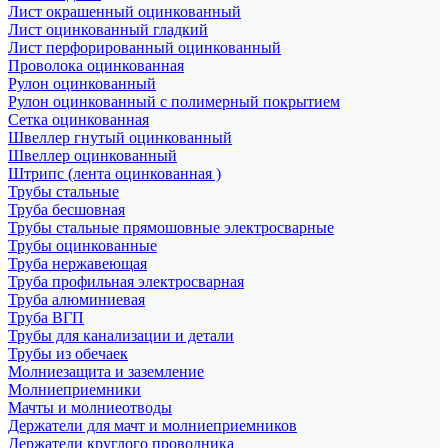
Лист окрашенный оцинкованный
Лист оцинкованный гладкий
Лист перфорированный оцинкованный
Проволока оцинкованная
Рулон оцинкованный
Рулон оцинкованный с полимерный покрытием
Сетка оцинкованная
Швеллер гнутый оцинкованный
Швеллер оцинкованный
Штрипс (лента оцинкованная )
Трубы стальные
Труба бесшовная
Трубы стальные прямошовные электросварные
Трубы оцинкованные
Труба нержавеющая
Труба профильная электросварная
Труба алюминиевая
Труба ВГП
Трубы для канализации и детали
Трубы из обечаек
Молниезащита и заземление
Молниеприемники
Мачты и молниеотводы
Держатели для мачт и молниеприемников
Держатели круглого проводника