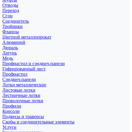
Отводы
Переход
Сгон
Соединитель
Тройники
Фланцы
Цветной металлопрокат
Алюминий
Дюраль
Латунь
Медь
Профнастил и сэндвич-панели
Гофрированный лист
Профнастил
Сэндвич-панели
Лотки металлические
Листовые лотки
Лестничные лотки
Проволочные лотки
Профили
Консоли
Подвесы и траверсы
Скобы и соединительные элементы
Услуги