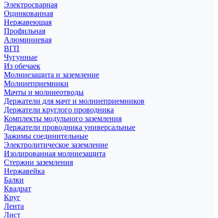
Электросварная
Оцинкованная
Нержавеющая
Профильная
Алюминиевая
ВГП
Чугунные
Из обечаек
Молниезащита и заземление
Молниеприемники
Мачты и молниеотводы
Держатели для мачт и молниеприемников
Держатели круглого проводника
Комплекты модульного заземления
Держатели проводника универсальные
Зажимы соединительные
Электролитическое заземление
Изолированная молниезащита
Стержни заземления
Нержавейка
Балки
Квадрат
Круг
Лента
Лист