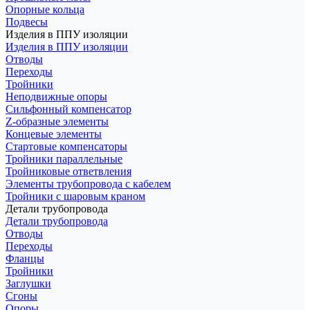
Опорные кольца
Подвесы
Изделия в ППУ изоляции
Изделия в ППУ изоляции
Отводы
Переходы
Тройники
Неподвижные опоры
Cильфонный компенсатор
Z-образные элементы
Концевые элементы
Стартовые компенсаторы
Тройники параллельные
Тройниковые ответвления
Элементы трубопровода с кабелем
Тройники с шаровым краном
Детали трубопровода
Детали трубопровода
Отводы
Переходы
Фланцы
Тройники
Заглушки
Сгоны
Опоры