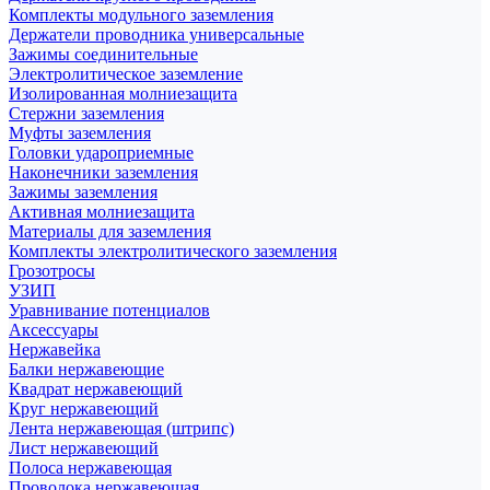
Комплекты модульного заземления
Держатели проводника универсальные
Зажимы соединительные
Электролитическое заземление
Изолированная молниезащита
Стержни заземления
Муфты заземления
Головки удароприемные
Наконечники заземления
Зажимы заземления
Активная молниезащита
Материалы для заземления
Комплекты электролитического заземления
Грозотросы
УЗИП
Уравнивание потенциалов
Аксессуары
Нержавейка
Балки нержавеющие
Квадрат нержавеющий
Круг нержавеющий
Лента нержавеющая (штрипс)
Лист нержавеющий
Полоса нержавеющая
Проволока нержавеющая