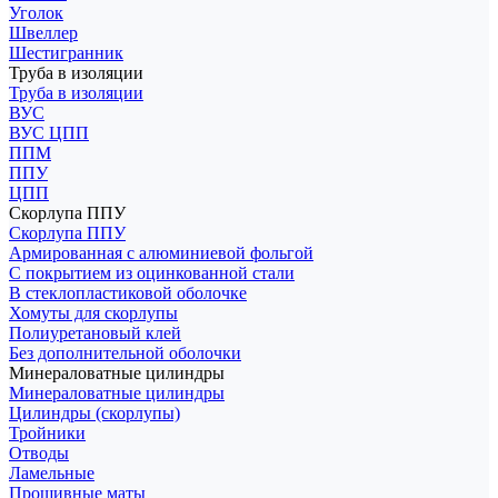
Уголок
Швеллер
Шестигранник
Труба в изоляции
Труба в изоляции
ВУС
ВУС ЦПП
ППМ
ППУ
ЦПП
Скорлупа ППУ
Скорлупа ППУ
Армированная с алюминиевой фольгой
С покрытием из оцинкованной стали
В стеклопластиковой оболочке
Хомуты для скорлупы
Полиуретановый клей
Без дополнительной оболочки
Минераловатные цилиндры
Минераловатные цилиндры
Цилиндры (скорлупы)
Тройники
Отводы
Ламельные
Прошивные маты