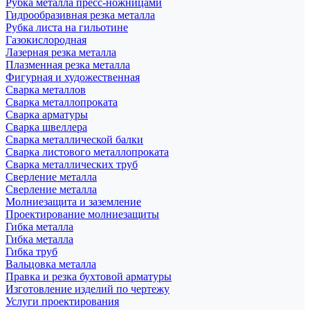
Рубка металла пресс-ножницами
Гидрообразивная резка металла
Рубка листа на гильотине
Газокислородная
Лазерная резка металла
Плазменная резка металла
Фигурная и художественная
Сварка металлов
Сварка металлопроката
Сварка арматуры
Сварка швеллера
Сварка металлической балки
Сварка листового металлопроката
Сварка металлических труб
Сверление металла
Сверление металла
Молниезащита и заземление
Проектирование молниезащиты
Гибка металла
Гибка металла
Гибка труб
Вальцовка металла
Правка и резка бухтовой арматуры
Изготовление изделий по чертежу
Услуги проектирования