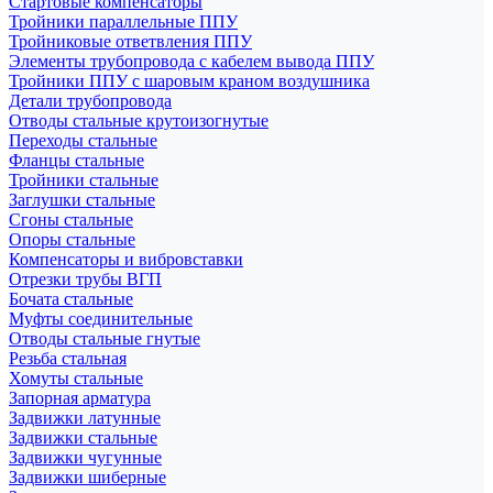
Стартовые компенсаторы
Тройники параллельные ППУ
Тройниковые ответвления ППУ
Элементы трубопровода с кабелем вывода ППУ
Тройники ППУ с шаровым краном воздушника
Детали трубопровода
Отводы стальные крутоизогнутые
Переходы стальные
Фланцы стальные
Тройники стальные
Заглушки стальные
Сгоны стальные
Опоры стальные
Компенсаторы и вибровставки
Отрезки трубы ВГП
Бочата стальные
Муфты соединительные
Отводы стальные гнутые
Резьба стальная
Хомуты стальные
Запорная арматура
Задвижки латунные
Задвижки стальные
Задвижки чугунные
Задвижки шиберные