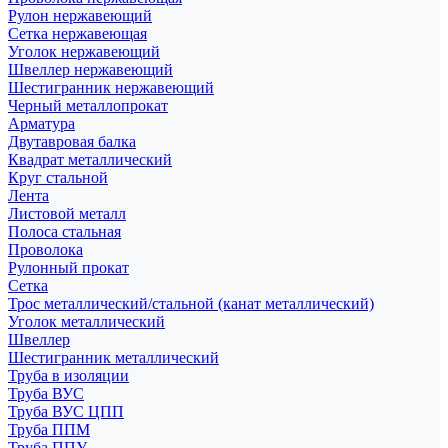
Рулон нержавеющий
Сетка нержавеющая
Уголок нержавеющий
Швеллер нержавеющий
Шестигранник нержавеющий
Черный металлопрокат
Арматура
Двутавровая балка
Квадрат металлический
Круг стальной
Лента
Листовой металл
Полоса стальная
Проволока
Рулонный прокат
Сетка
Трос металлический/стальной (канат металлический)
Уголок металлический
Швеллер
Шестигранник металлический
Труба в изоляции
Труба ВУС
Труба ВУС ЦПП
Труба ППМ
Труба ППУ