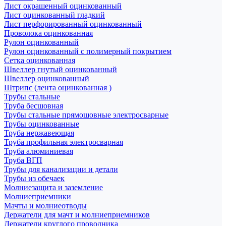
Лист окрашенный оцинкованный
Лист оцинкованный гладкий
Лист перфорированный оцинкованный
Проволока оцинкованная
Рулон оцинкованный
Рулон оцинкованный с полимерный покрытием
Сетка оцинкованная
Швеллер гнутый оцинкованный
Швеллер оцинкованный
Штрипс (лента оцинкованная )
Трубы стальные
Труба бесшовная
Трубы стальные прямошовные электросварные
Трубы оцинкованные
Труба нержавеющая
Труба профильная электросварная
Труба алюминиевая
Труба ВГП
Трубы для канализации и детали
Трубы из обечаек
Молниезащита и заземление
Молниеприемники
Мачты и молниеотводы
Держатели для мачт и молниеприемников
Держатели круглого проводника