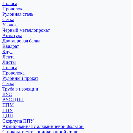
Полоса
Проволока
Рулонная сталь
Сетка
Уголок
Черный металлопрокат
Арматура
Двутавровая балка
Квадрат
Круг
Лента
Листы
Полоса
Проволока
Рулонный прокат
Сетка
Труба в изоляции
ВУС
ВУС ЦПП
ППМ
ППУ
ЦПП
Скорлупа ППУ
Армированная с алюминиевой фольгой
С покрытием из оцинкованной стали