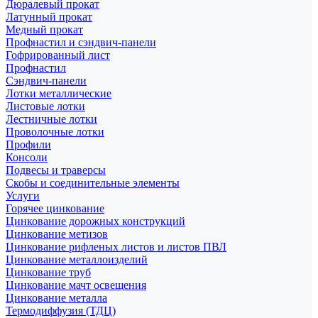
Дюралевый прокат
Латунный прокат
Медный прокат
Профнастил и сэндвич-панели
Гофрированный лист
Профнастил
Сэндвич-панели
Лотки металлические
Листовые лотки
Лестничные лотки
Проволочные лотки
Профили
Консоли
Подвесы и траверсы
Скобы и соединительные элементы
Услуги
Горячее цинкование
Цинкование дорожных конструкций
Цинкование метизов
Цинкование рифленых листов и листов ПВЛ
Цинкование металлоизделий
Цинкование труб
Цинкование мачт освещения
Цинкование металла
Термодиффузия (ТДЦ)