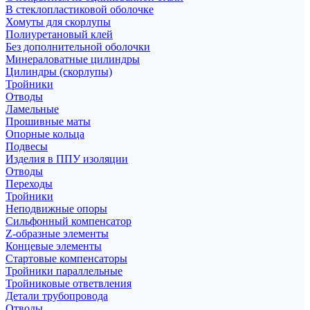
В стеклопластиковой оболочке
Хомуты для скорлупы
Полиуретановый клей
Без дополнительной оболочки
Минераловатные цилиндры
Цилиндры (скорлупы)
Тройники
Отводы
Ламельные
Прошивные маты
Опорные кольца
Подвесы
Изделия в ППУ изоляции
Отводы
Переходы
Тройники
Неподвижные опоры
Cильфонный компенсатор
Z-образные элементы
Концевые элементы
Стартовые компенсаторы
Тройники параллельные
Тройниковые ответвления
Детали трубопровода
Отводы