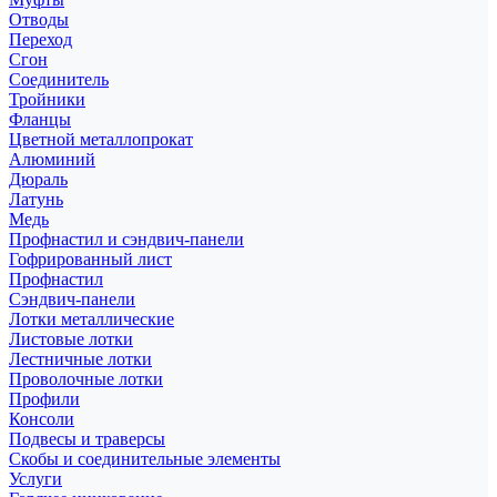
Отводы
Переход
Сгон
Соединитель
Тройники
Фланцы
Цветной металлопрокат
Алюминий
Дюраль
Латунь
Медь
Профнастил и сэндвич-панели
Гофрированный лист
Профнастил
Сэндвич-панели
Лотки металлические
Листовые лотки
Лестничные лотки
Проволочные лотки
Профили
Консоли
Подвесы и траверсы
Скобы и соединительные элементы
Услуги