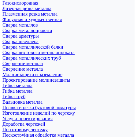
Газокислородная
Лазерная резка металла
Плазменная резка металла
Фигурная и художественная
Сварка металлов
Сварка металлопроката
Сварка арматуры
Сварка швеллера
Сварка металлической балки
Сварка листового металлопроката
Сварка металлических труб
Сверление металла
Сверление металла
Молниезащита и заземление
Проектирование молниезащиты
Гибка металла
Гибка металла
Гибка труб
Вальцовка металла
Правка и резка бухтовой арматуры
Изготовление изделий по чертежу
Услуги проектирования
Доработка чертежей
По готовому чертежу
Пескоструйная обработка металла