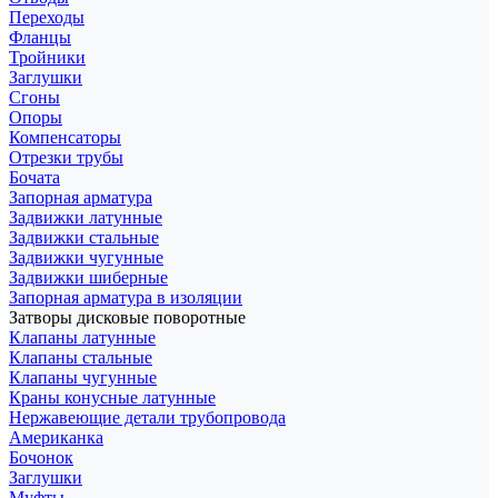
Переходы
Фланцы
Тройники
Заглушки
Сгоны
Опоры
Компенсаторы
Отрезки трубы
Бочата
Запорная арматура
Задвижки латунные
Задвижки стальные
Задвижки чугунные
Задвижки шиберные
Запорная арматура в изоляции
Затворы дисковые поворотные
Клапаны латунные
Клапаны стальные
Клапаны чугунные
Краны конусные латунные
Нержавеющие детали трубопровода
Американка
Бочонок
Заглушки
Муфты