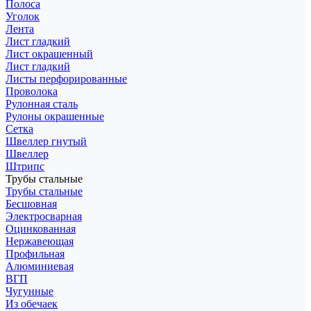
Полоса
Уголок
Лента
Лист гладкий
Лист окрашенный
Лист гладкий
Листы перфорированные
Проволока
Рулонная сталь
Рулоны окрашенные
Сетка
Швеллер гнутый
Швеллер
Штрипс
Трубы стальные
Трубы стальные
Бесшовная
Электросварная
Оцинкованная
Нержавеющая
Профильная
Алюминиевая
ВГП
Чугунные
Из обечаек