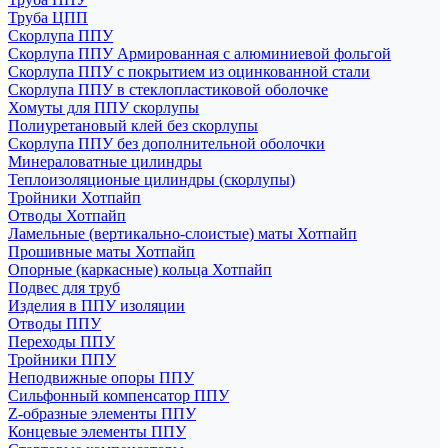
Труба ЦПП
Скорлупа ППУ
Скорлупа ППУ Армированная с алюминиевой фольгой
Скорлупа ППУ с покрытием из оцинкованной стали
Скорлупа ППУ в стеклопластиковой оболочке
Хомуты для ППУ скорлупы
Полиуретановый клей без скорлупы
Скорлупа ППУ без дополнительной оболочки
Минераловатные цилиндры
Теплоизоляционые цилиндры (скорлупы)
Тройники Хотпайп
Отводы Хотпайп
Ламельные (вертикально-слоистые) маты Хотпайп
Прошивные маты Хотпайп
Опорные (каркасные) кольца Хотпайп
Подвес для труб
Изделия в ППУ изоляции
Отводы ППУ
Переходы ППУ
Тройники ППУ
Неподвижные опоры ППУ
Cильфонный компенсатор ППУ
Z-образные элементы ППУ
Концевые элементы ППУ