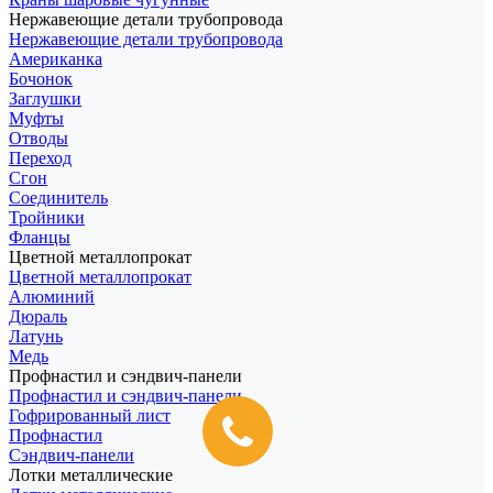
Нержавеющие детали трубопровода
Нержавеющие детали трубопровода
Американка
Бочонок
Заглушки
Муфты
Отводы
Переход
Сгон
Соединитель
Тройники
Фланцы
Цветной металлопрокат
Цветной металлопрокат
Алюминий
Дюраль
Латунь
Медь
Профнастил и сэндвич-панели
Профнастил и сэндвич-панели
Гофрированный лист
Профнастил
Сэндвич-панели
Лотки металлические