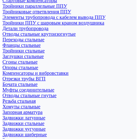
Стартовые компенсаторы
Тройники параллельные ППУ
Тройниковые ответвления ППУ
Элементы трубопровода с кабелем вывода ППУ
Тройники ППУ с шаровым краном воздушника
Детали трубопровода
Отводы стальные крутоизогнутые
Переходы стальные
Фланцы стальные
Тройники стальные
Заглушки стальные
Сгоны стальные
Опоры стальные
Компенсаторы и вибровставки
Отрезки трубы ВГП
Бочата стальные
Муфты соединительные
Отводы стальные гнутые
Резьба стальная
Хомуты стальные
Запорная арматура
Задвижки латунные
Задвижки стальные
Задвижки чугунные
Задвижки шиберные