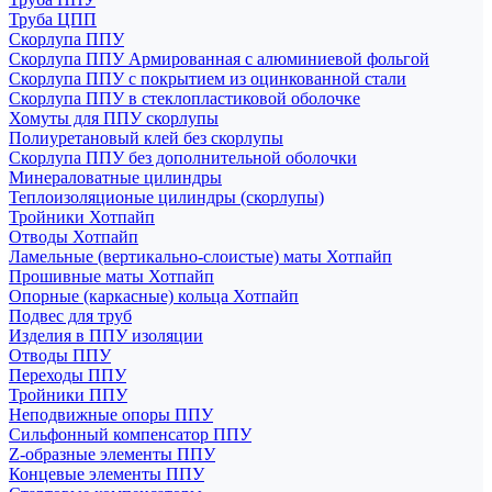
Труба ЦПП
Скорлупа ППУ
Скорлупа ППУ Армированная с алюминиевой фольгой
Скорлупа ППУ с покрытием из оцинкованной стали
Скорлупа ППУ в стеклопластиковой оболочке
Хомуты для ППУ скорлупы
Полиуретановый клей без скорлупы
Скорлупа ППУ без дополнительной оболочки
Минераловатные цилиндры
Теплоизоляционые цилиндры (скорлупы)
Тройники Хотпайп
Отводы Хотпайп
Ламельные (вертикально-слоистые) маты Хотпайп
Прошивные маты Хотпайп
Опорные (каркасные) кольца Хотпайп
Подвес для труб
Изделия в ППУ изоляции
Отводы ППУ
Переходы ППУ
Тройники ППУ
Неподвижные опоры ППУ
Cильфонный компенсатор ППУ
Z-образные элементы ППУ
Концевые элементы ППУ