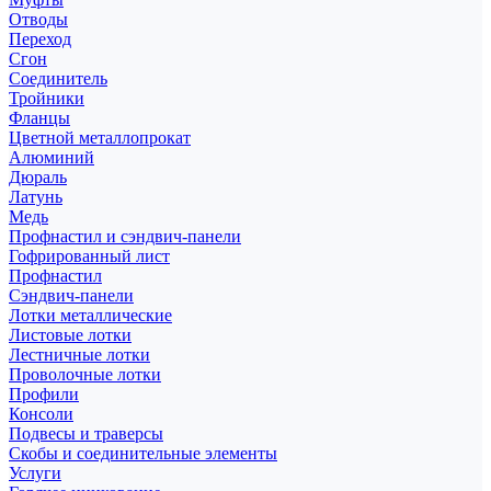
Отводы
Переход
Сгон
Соединитель
Тройники
Фланцы
Цветной металлопрокат
Алюминий
Дюраль
Латунь
Медь
Профнастил и сэндвич-панели
Гофрированный лист
Профнастил
Сэндвич-панели
Лотки металлические
Листовые лотки
Лестничные лотки
Проволочные лотки
Профили
Консоли
Подвесы и траверсы
Скобы и соединительные элементы
Услуги