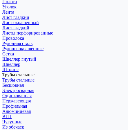
Полоса
Уголок
Лента
Лист гладкий
Лист окрашенный
Лист гладкий
Листы перфорированные
Проволока
Рулонная сталь
Рулоны окрашенные
Сетка
Швеллер гнутый
Швеллер
Штрипс
Трубы стальные
Трубы стальные
Бесшовная
Электросварная
Оцинкованная
Нержавеющая
Профильная
Алюминиевая
ВГП
Чугунные
Из обечаек