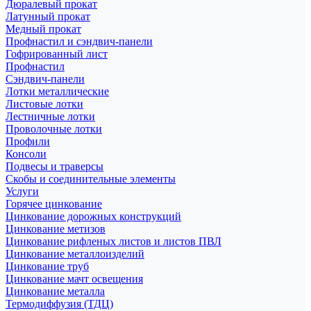
Дюралевый прокат
Латунный прокат
Медный прокат
Профнастил и сэндвич-панели
Гофрированный лист
Профнастил
Сэндвич-панели
Лотки металлические
Листовые лотки
Лестничные лотки
Проволочные лотки
Профили
Консоли
Подвесы и траверсы
Скобы и соединительные элементы
Услуги
Горячее цинкование
Цинкование дорожных конструкций
Цинкование метизов
Цинкование рифленых листов и листов ПВЛ
Цинкование металлоизделий
Цинкование труб
Цинкование мачт освещения
Цинкование металла
Термодиффузия (ТДЦ)