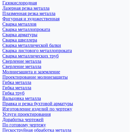
Газокислородная
Лазерная резка металла
Плазменная резка металла
Фигурная и художественная
Сварка металлов
Сварка металлопроката
Сварка арматуры
Сварка швеллера
Сварка металлической балки
Сварка листового металлопроката
Сварка металлических труб
Сверление металла
Сверление металла
Молниезащита и заземление
Проектирование молниезащиты
Гибка металла
Гибка металла
Гибка труб
Вальцовка металла
Правка и резка бухтовой арматуры
Изготовление изделий по чертежу
Услуги проектирования
Доработка чертежей
По готовому чертежу
Пескоструйная обработка металла