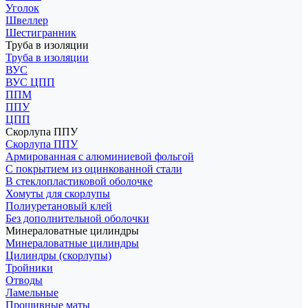
Уголок
Швеллер
Шестигранник
Труба в изоляции
Труба в изоляции
ВУС
ВУС ЦПП
ППМ
ППУ
ЦПП
Скорлупа ППУ
Скорлупа ППУ
Армированная с алюминиевой фольгой
С покрытием из оцинкованной стали
В стеклопластиковой оболочке
Хомуты для скорлупы
Полиуретановый клей
Без дополнительной оболочки
Минераловатные цилиндры
Минераловатные цилиндры
Цилиндры (скорлупы)
Тройники
Отводы
Ламельные
Прошивные маты