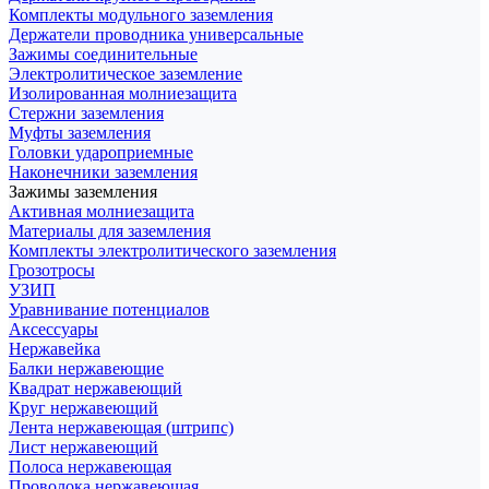
Комплекты модульного заземления
Держатели проводника универсальные
Зажимы соединительные
Электролитическое заземление
Изолированная молниезащита
Стержни заземления
Муфты заземления
Головки удароприемные
Наконечники заземления
Зажимы заземления
Активная молниезащита
Материалы для заземления
Комплекты электролитического заземления
Грозотросы
УЗИП
Уравнивание потенциалов
Аксессуары
Нержавейка
Балки нержавеющие
Квадрат нержавеющий
Круг нержавеющий
Лента нержавеющая (штрипс)
Лист нержавеющий
Полоса нержавеющая
Проволока нержавеющая