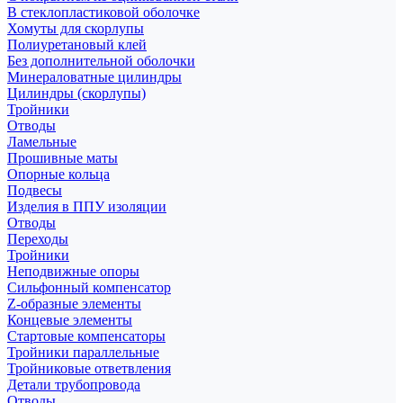
В стеклопластиковой оболочке
Хомуты для скорлупы
Полиуретановый клей
Без дополнительной оболочки
Минераловатные цилиндры
Цилиндры (скорлупы)
Тройники
Отводы
Ламельные
Прошивные маты
Опорные кольца
Подвесы
Изделия в ППУ изоляции
Отводы
Переходы
Тройники
Неподвижные опоры
Cильфонный компенсатор
Z-образные элементы
Концевые элементы
Стартовые компенсаторы
Тройники параллельные
Тройниковые ответвления
Детали трубопровода
Отводы