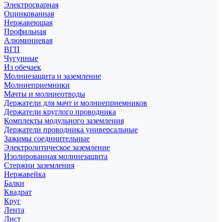
Электросварная
Оцинкованная
Нержавеющая
Профильная
Алюминиевая
ВГП
Чугунные
Из обечаек
Молниезащита и заземление
Молниеприемники
Мачты и молниеотводы
Держатели для мачт и молниеприемников
Держатели круглого проводника
Комплекты модульного заземления
Держатели проводника универсальные
Зажимы соединительные
Электролитическое заземление
Изолированная молниезащита
Стержни заземления
Нержавейка
Балки
Квадрат
Круг
Лента
Лист