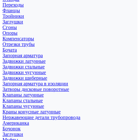
Переходы
Фланцы
Тройники
Заглушки
Сгоны
Опоры
Компенсаторы
Отрезки трубы
Бочата
Запорная арматура
Задвижки латунные
Задвижки стальные
Задвижки чугунные
Задвижки шиберные
Запорная арматура в изоляции
Затворы дисковые поворотные
Клапаны латунные
Клапаны стальные
Клапаны чугунные
Краны конусные латунные
Нержавеющие детали трубопровода
Американка
Бочонок
Заглушки
Муфты