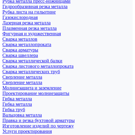
Рубка металла пресс-ножницами
Гидрообразивная резка металла
Рубка листа на гильотине
Газокислородная
Лазерная резка металла
Плазменная резка металла
Фигурная и художественная
Сварка металлов
Сварка металлопроката
Сварка арматуры
Сварка швеллера
Сварка металлической балки
Сварка листового металлопроката
Сварка металлических труб
Сверление металла
Сверление металла
Молниезащита и заземление
Проектирование молниезащиты
Гибка металла
Гибка металла
Гибка труб
Вальцовка металла
Правка и резка бухтовой арматуры
Изготовление изделий по чертежу
Услуги проектирования