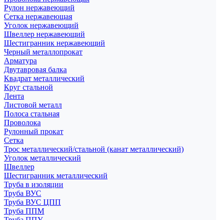
Рулон нержавеющий
Сетка нержавеющая
Уголок нержавеющий
Швеллер нержавеющий
Шестигранник нержавеющий
Черный металлопрокат
Арматура
Двутавровая балка
Квадрат металлический
Круг стальной
Лента
Листовой металл
Полоса стальная
Проволока
Рулонный прокат
Сетка
Трос металлический/стальной (канат металлический)
Уголок металлический
Швеллер
Шестигранник металлический
Труба в изоляции
Труба ВУС
Труба ВУС ЦПП
Труба ППМ
Труба ППУ