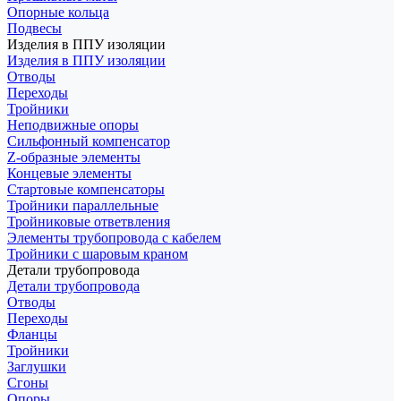
Опорные кольца
Подвесы
Изделия в ППУ изоляции
Изделия в ППУ изоляции
Отводы
Переходы
Тройники
Неподвижные опоры
Cильфонный компенсатор
Z-образные элементы
Концевые элементы
Стартовые компенсаторы
Тройники параллельные
Тройниковые ответвления
Элементы трубопровода с кабелем
Тройники с шаровым краном
Детали трубопровода
Детали трубопровода
Отводы
Переходы
Фланцы
Тройники
Заглушки
Сгоны
Опоры