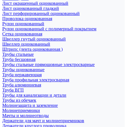
Лист окрашенный оцинкованный
Лист оцинкованный гладкий
Лист перфорированный оцинкованный
Проволока оцинкованная
Рулон оцинкованный
Рулон оцинкованный с полимерный покрытием
Сетка оцинкованная
Швеллер гнутый оцинкованный
Швеллер оцинкованный
Штрипс (лента оцинкованная )
Трубы стальные
Труба бесшовная
Трубы стальные прямошовные электросварные
Трубы оцинкованные
Труба нержавеющая
Труба профильная электросварная
Труба алюминиевая
Труба ВГП
Трубы для канализации и детали
Трубы из обечаек
Молниезащита и заземление
Молниеприемники
Мачты и молниеотводы
Держатели для мачт и молниеприемников
Держатели круглого проводника