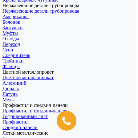
Нержавеющие детали трубопровода
Нержавеющие детали трубопровода
Американка
Бочонок
Заглушки
Муфты
Отводы
Переход
Сгон
Соединитель
Тройники
Фланцы
Цветной металлопрокат
Цветной металлопрокат
Алюминий
Дюраль
Латунь
Медь
Профнастил и сэндвич-панели
Профнастил и сэндвич-панели
Гофрированный лист
Профнастил
Сэндвич-панели
Лотки металлические