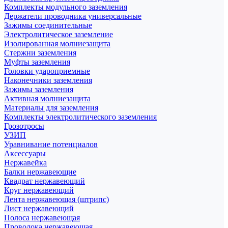
Комплекты модульного заземления
Держатели проводника универсальные
Зажимы соединительные
Электролитическое заземление
Изолированная молниезащита
Стержни заземления
Муфты заземления
Головки удароприемные
Наконечники заземления
Зажимы заземления
Активная молниезащита
Материалы для заземления
Комплекты электролитического заземления
Грозотросы
УЗИП
Уравнивание потенциалов
Аксессуары
Нержавейка
Балки нержавеющие
Квадрат нержавеющий
Круг нержавеющий
Лента нержавеющая (штрипс)
Лист нержавеющий
Полоса нержавеющая
Проволока нержавеющая