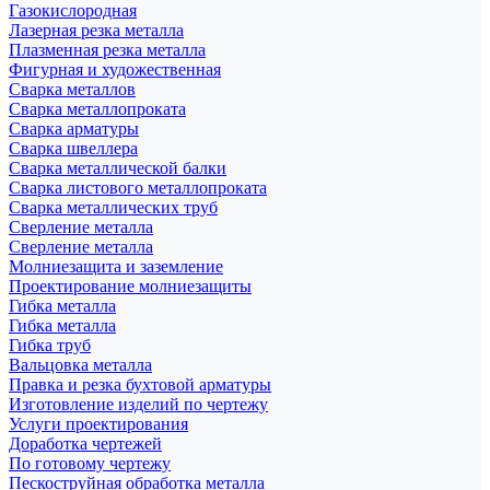
Газокислородная
Лазерная резка металла
Плазменная резка металла
Фигурная и художественная
Сварка металлов
Сварка металлопроката
Сварка арматуры
Сварка швеллера
Сварка металлической балки
Сварка листового металлопроката
Сварка металлических труб
Сверление металла
Сверление металла
Молниезащита и заземление
Проектирование молниезащиты
Гибка металла
Гибка металла
Гибка труб
Вальцовка металла
Правка и резка бухтовой арматуры
Изготовление изделий по чертежу
Услуги проектирования
Доработка чертежей
По готовому чертежу
Пескоструйная обработка металла