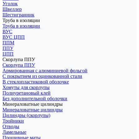
Уголок
Швеллер
Шестигранник
Труба в изоляции
Труба в изоляции
ВУС
ВУС ЦПП
ППМ
ППУ
ЦПП
Скорлупа ППУ
Скорлупа ППУ
Армированная с алюминиевой фольгой
С покрытием из оцинкованной стали
В стеклопластиковой оболочке
Хомуты для скорлупы
Полиуретановый клей
Без дополнительной оболочки
Минераловатные цилиндры
Минераловатные цилиндры
Цилиндры (скорлупы)
Тройники
Отводы
Ламельные
Прошивные маты