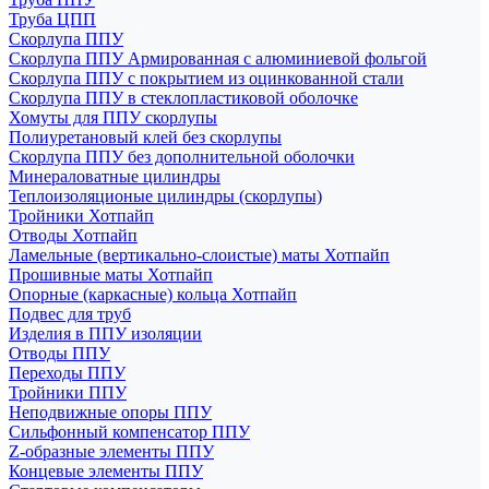
Труба ЦПП
Скорлупа ППУ
Скорлупа ППУ Армированная с алюминиевой фольгой
Скорлупа ППУ с покрытием из оцинкованной стали
Скорлупа ППУ в стеклопластиковой оболочке
Хомуты для ППУ скорлупы
Полиуретановый клей без скорлупы
Скорлупа ППУ без дополнительной оболочки
Минераловатные цилиндры
Теплоизоляционые цилиндры (скорлупы)
Тройники Хотпайп
Отводы Хотпайп
Ламельные (вертикально-слоистые) маты Хотпайп
Прошивные маты Хотпайп
Опорные (каркасные) кольца Хотпайп
Подвес для труб
Изделия в ППУ изоляции
Отводы ППУ
Переходы ППУ
Тройники ППУ
Неподвижные опоры ППУ
Cильфонный компенсатор ППУ
Z-образные элементы ППУ
Концевые элементы ППУ