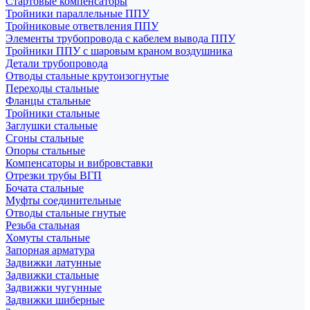
Стартовые компенсаторы
Тройники параллельные ППУ
Тройниковые ответвления ППУ
Элементы трубопровода с кабелем вывода ППУ
Тройники ППУ с шаровым краном воздушника
Детали трубопровода
Отводы стальные крутоизогнутые
Переходы стальные
Фланцы стальные
Тройники стальные
Заглушки стальные
Сгоны стальные
Опоры стальные
Компенсаторы и вибровставки
Отрезки трубы ВГП
Бочата стальные
Муфты соединительные
Отводы стальные гнутые
Резьба стальная
Хомуты стальные
Запорная арматура
Задвижки латунные
Задвижки стальные
Задвижки чугунные
Задвижки шиберные