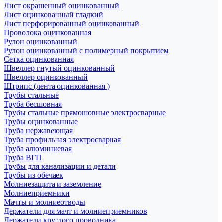
Лист окрашенный оцинкованный
Лист оцинкованный гладкий
Лист перфорированный оцинкованный
Проволока оцинкованная
Рулон оцинкованный
Рулон оцинкованный с полимерный покрытием
Сетка оцинкованная
Швеллер гнутый оцинкованный
Швеллер оцинкованный
Штрипс (лента оцинкованная )
Трубы стальные
Труба бесшовная
Трубы стальные прямошовные электросварные
Трубы оцинкованные
Труба нержавеющая
Труба профильная электросварная
Труба алюминиевая
Труба ВГП
Трубы для канализации и детали
Трубы из обечаек
Молниезащита и заземление
Молниеприемники
Мачты и молниеотводы
Держатели для мачт и молниеприемников
Держатели круглого проводника