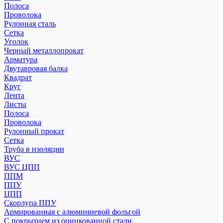
Полоса
Проволока
Рулонная сталь
Сетка
Уголок
Черный металлопрокат
Арматура
Двутавровая балка
Квадрат
Круг
Лента
Листы
Полоса
Проволока
Рулонный прокат
Сетка
Труба в изоляции
ВУС
ВУС ЦПП
ППМ
ППУ
ЦПП
Скорлупа ППУ
Армированная с алюминиевой фольгой
С покрытием из оцинкованной стали