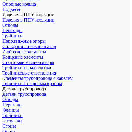
Опорные кольца
Подвесы
Изделия в ППУ изоляции
Изделия в ППУ изоляции
Отводы
Переходы
Тройники
Неподвижные опоры
Cильфонный компенсатор
Z-образные элементы
Концевые элементы
Стартовые компенсаторы
Тройники параллельные
Тройниковые ответвления
Элементы трубопровода с кабелем
Тройники с шаровым краном
Детали трубопровода
Детали трубопровода
Отводы
Переходы
Фланцы
Тройники
Заглушки
Сгоны
Опоры