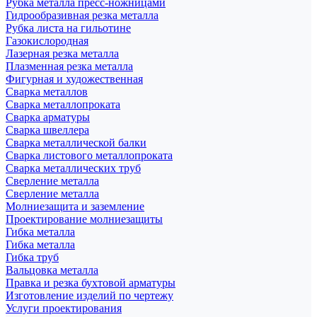
Рубка металла пресс-ножницами
Гидрообразивная резка металла
Рубка листа на гильотине
Газокислородная
Лазерная резка металла
Плазменная резка металла
Фигурная и художественная
Сварка металлов
Сварка металлопроката
Сварка арматуры
Сварка швеллера
Сварка металлической балки
Сварка листового металлопроката
Сварка металлических труб
Сверление металла
Сверление металла
Молниезащита и заземление
Проектирование молниезащиты
Гибка металла
Гибка металла
Гибка труб
Вальцовка металла
Правка и резка бухтовой арматуры
Изготовление изделий по чертежу
Услуги проектирования