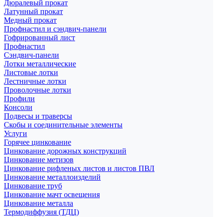
Дюралевый прокат
Латунный прокат
Медный прокат
Профнастил и сэндвич-панели
Гофрированный лист
Профнастил
Сэндвич-панели
Лотки металлические
Листовые лотки
Лестничные лотки
Проволочные лотки
Профили
Консоли
Подвесы и траверсы
Скобы и соединительные элементы
Услуги
Горячее цинкование
Цинкование дорожных конструкций
Цинкование метизов
Цинкование рифленых листов и листов ПВЛ
Цинкование металлоизделий
Цинкование труб
Цинкование мачт освещения
Цинкование металла
Термодиффузия (ТДЦ)