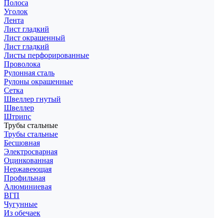
Полоса
Уголок
Лента
Лист гладкий
Лист окрашенный
Лист гладкий
Листы перфорированные
Проволока
Рулонная сталь
Рулоны окрашенные
Сетка
Швеллер гнутый
Швеллер
Штрипс
Трубы стальные
Трубы стальные
Бесшовная
Электросварная
Оцинкованная
Нержавеющая
Профильная
Алюминиевая
ВГП
Чугунные
Из обечаек