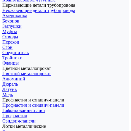
Нержавеющие детали трубопровода
Нержавеющие детали трубопровода
Американка
Бочонок
Заглушки
Муфты
Отводы
Переход
Сгон
Соединитель
Тройники
Фланцы
Цветной металлопрокат
Цветной металлопрокат
Алюминий
Дюраль
Латунь
Медь
Профнастил и сэндвич-панели
Профнастил и сэндвич-панели
Гофрированный лист
Профнастил
Сэндвич-панели
Лотки металлические