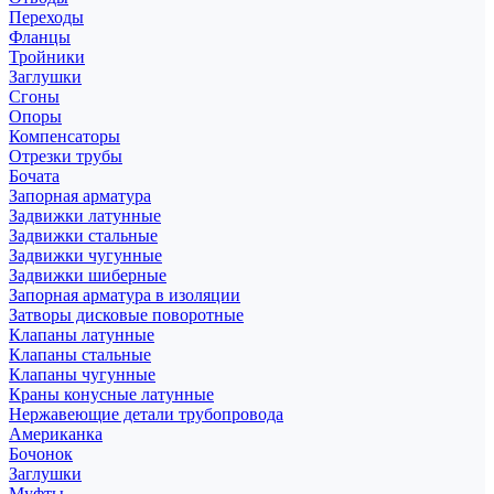
Переходы
Фланцы
Тройники
Заглушки
Сгоны
Опоры
Компенсаторы
Отрезки трубы
Бочата
Запорная арматура
Задвижки латунные
Задвижки стальные
Задвижки чугунные
Задвижки шиберные
Запорная арматура в изоляции
Затворы дисковые поворотные
Клапаны латунные
Клапаны стальные
Клапаны чугунные
Краны конусные латунные
Нержавеющие детали трубопровода
Американка
Бочонок
Заглушки
Муфты