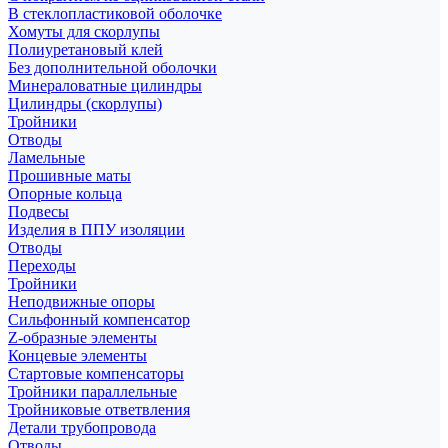
В стеклопластиковой оболочке
Хомуты для скорлупы
Полиуретановый клей
Без дополнительной оболочки
Минераловатные цилиндры
Цилиндры (скорлупы)
Тройники
Отводы
Ламельные
Прошивные маты
Опорные кольца
Подвесы
Изделия в ППУ изоляции
Отводы
Переходы
Тройники
Неподвижные опоры
Cильфонный компенсатор
Z-образные элементы
Концевые элементы
Стартовые компенсаторы
Тройники параллельные
Тройниковые ответвления
Детали трубопровода
Отводы