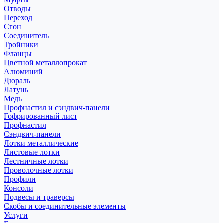
Отводы
Переход
Сгон
Соединитель
Тройники
Фланцы
Цветной металлопрокат
Алюминий
Дюраль
Латунь
Медь
Профнастил и сэндвич-панели
Гофрированный лист
Профнастил
Сэндвич-панели
Лотки металлические
Листовые лотки
Лестничные лотки
Проволочные лотки
Профили
Консоли
Подвесы и траверсы
Скобы и соединительные элементы
Услуги