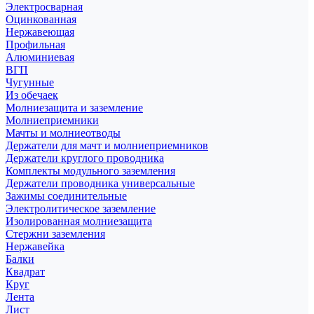
Электросварная
Оцинкованная
Нержавеющая
Профильная
Алюминиевая
ВГП
Чугунные
Из обечаек
Молниезащита и заземление
Молниеприемники
Мачты и молниеотводы
Держатели для мачт и молниеприемников
Держатели круглого проводника
Комплекты модульного заземления
Держатели проводника универсальные
Зажимы соединительные
Электролитическое заземление
Изолированная молниезащита
Стержни заземления
Нержавейка
Балки
Квадрат
Круг
Лента
Лист