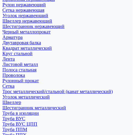
Рулон нержавеющий
Сетка нержавеющая
Уголок нержавеющий
Швеллер нержавеющий
Шестигранник нержавеющий
Черный металлопрокат
Арматура
Двутавровая балка
Квадрат металлический
Круг стальной
Лента
Листовой металл
Полоса стальная
Проволока
Рулонный прокат
Сетка
Трос металлический/стальной (канат металлический)
Уголок металлический
Швеллер
Шестигранник металлический
Труба в изоляции
Труба ВУС
Труба ВУС ЦПП
Труба ППМ
Труба ППУ