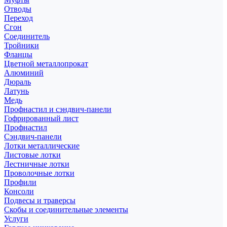
Отводы
Переход
Сгон
Соединитель
Тройники
Фланцы
Цветной металлопрокат
Алюминий
Дюраль
Латунь
Медь
Профнастил и сэндвич-панели
Гофрированный лист
Профнастил
Сэндвич-панели
Лотки металлические
Листовые лотки
Лестничные лотки
Проволочные лотки
Профили
Консоли
Подвесы и траверсы
Скобы и соединительные элементы
Услуги