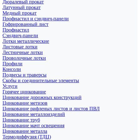
Дюралевый прокат
Латунный прокат
Медный прокат
Профнастил и сэндвич-панели
Гофрированный лист
Профнастил
Сэндвич-панели
Лотки металлические
Листовые лотки
Лестничные лотки
Проволочные лотки
Профили
Консоли
Подвесы и траверсы
Скобы и соединительные элементы
Услуги
Горячее цинкование
Цинкование дорожных конструкций
Цинкование метизов
Цинкование рифленых листов и листов ПВЛ
Цинкование металлоизделий
Цинкование труб
Цинкование мачт освещения
Цинкование металла
Термодиффузия (ТДЦ)