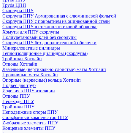
Труба ЦПП
Скорлупа ППУ
Скорлупа ППУ Армированная с алюминиевой фольгой
Скорлупа ППУ с покрытием из оцинкованной стали
Скорлупа ППУ в стеклопластиковой оболочке
Хомуты для ППУ скорлупы
Полиуретановый клей без скорлупы
Скорлупа ППУ без дополнительной оболочки
Минераловатные цилиндры
Теплоизоляционые цилиндры (скорлупы)
Тройники Хотпайп
Отводы Хотпайп
Ламельные (вертикально-слоистые) маты Хотпайп
Прошивные маты Хотпайп
Опорные (каркасные) кольца Хотпайп
Подвес для труб
Изделия в ППУ изоляции
Отводы ППУ
Переходы ППУ
Тройники ППУ
Неподвижные опоры ППУ
Cильфонный компенсатор ППУ
Z-образные элементы ППУ
Концевые элементы ППУ