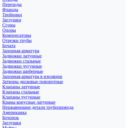
Переходы
Фланцы
Тройники
Заглушки
Сгоны
Опоры
Компенсаторы
Отрезки трубы
Бочата
Запорная арматура
Задвижки латунные
Задвижки стальные
Задвижки чугунные
Задвижки шиберные
Запорная арматура в изоляции
Затворы дисковые поворотные
Клапаны латунные
Клапаны стальные
Клапаны чугунные
Краны конусные латунные
Нержавеющие детали трубопровода
Американка
Бочонок
Заглушки
Муфты