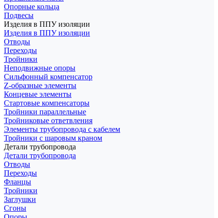
Опорные кольца
Подвесы
Изделия в ППУ изоляции
Изделия в ППУ изоляции
Отводы
Переходы
Тройники
Неподвижные опоры
Cильфонный компенсатор
Z-образные элементы
Концевые элементы
Стартовые компенсаторы
Тройники параллельные
Тройниковые ответвления
Элементы трубопровода с кабелем
Тройники с шаровым краном
Детали трубопровода
Детали трубопровода
Отводы
Переходы
Фланцы
Тройники
Заглушки
Сгоны
Опоры