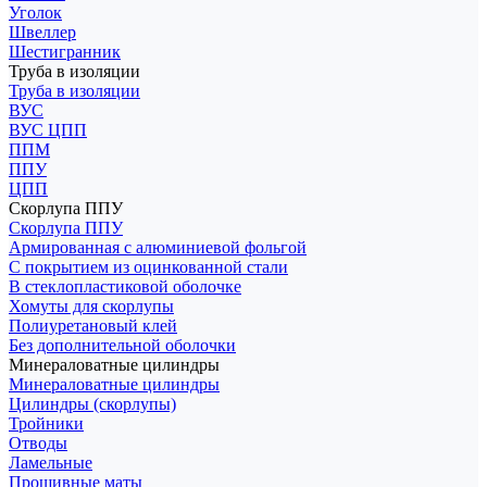
Уголок
Швеллер
Шестигранник
Труба в изоляции
Труба в изоляции
ВУС
ВУС ЦПП
ППМ
ППУ
ЦПП
Скорлупа ППУ
Скорлупа ППУ
Армированная с алюминиевой фольгой
С покрытием из оцинкованной стали
В стеклопластиковой оболочке
Хомуты для скорлупы
Полиуретановый клей
Без дополнительной оболочки
Минераловатные цилиндры
Минераловатные цилиндры
Цилиндры (скорлупы)
Тройники
Отводы
Ламельные
Прошивные маты