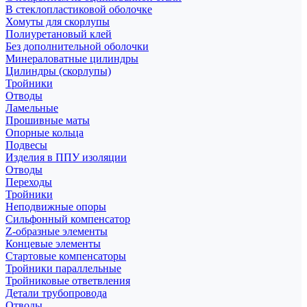
В стеклопластиковой оболочке
Хомуты для скорлупы
Полиуретановый клей
Без дополнительной оболочки
Минераловатные цилиндры
Цилиндры (скорлупы)
Тройники
Отводы
Ламельные
Прошивные маты
Опорные кольца
Подвесы
Изделия в ППУ изоляции
Отводы
Переходы
Тройники
Неподвижные опоры
Cильфонный компенсатор
Z-образные элементы
Концевые элементы
Стартовые компенсаторы
Тройники параллельные
Тройниковые ответвления
Детали трубопровода
Отводы