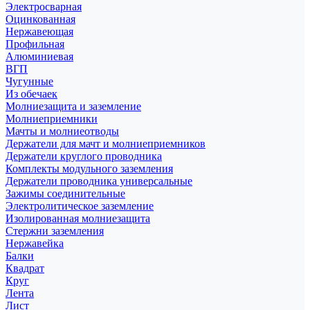
Электросварная
Оцинкованная
Нержавеющая
Профильная
Алюминиевая
ВГП
Чугунные
Из обечаек
Молниезащита и заземление
Молниеприемники
Мачты и молниеотводы
Держатели для мачт и молниеприемников
Держатели круглого проводника
Комплекты модульного заземления
Держатели проводника универсальные
Зажимы соединительные
Электролитическое заземление
Изолированная молниезащита
Стержни заземления
Нержавейка
Балки
Квадрат
Круг
Лента
Лист