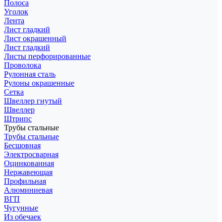
Полоса
Уголок
Лента
Лист гладкий
Лист окрашенный
Лист гладкий
Листы перфорированные
Проволока
Рулонная сталь
Рулоны окрашенные
Сетка
Швеллер гнутый
Швеллер
Штрипс
Трубы стальные
Трубы стальные
Бесшовная
Электросварная
Оцинкованная
Нержавеющая
Профильная
Алюминиевая
ВГП
Чугунные
Из обечаек