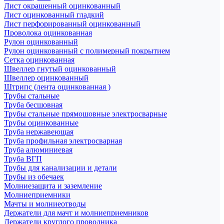
Лист окрашенный оцинкованный
Лист оцинкованный гладкий
Лист перфорированный оцинкованный
Проволока оцинкованная
Рулон оцинкованный
Рулон оцинкованный с полимерный покрытием
Сетка оцинкованная
Швеллер гнутый оцинкованный
Швеллер оцинкованный
Штрипс (лента оцинкованная )
Трубы стальные
Труба бесшовная
Трубы стальные прямошовные электросварные
Трубы оцинкованные
Труба нержавеющая
Труба профильная электросварная
Труба алюминиевая
Труба ВГП
Трубы для канализации и детали
Трубы из обечаек
Молниезащита и заземление
Молниеприемники
Мачты и молниеотводы
Держатели для мачт и молниеприемников
Держатели круглого проводника