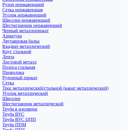
Рулон нержавеющий
Сетка нержавеющая
Уголок нержавеющий
Швеллер нержавеющий
Шестигранник нержавеющий
Черный металлопрокат
Арматура
Двутавровая балка
Квадрат металлический
Круг стальной
Лента
Листовой металл
Полоса стальная
Проволока
Рулонный прокат
Сетка
Трос металлический/стальной (канат металлический)
Уголок металлический
Швеллер
Шестигранник металлический
Труба в изоляции
Труба ВУС
Труба ВУС ЦПП
Труба ППМ
Труба ППУ