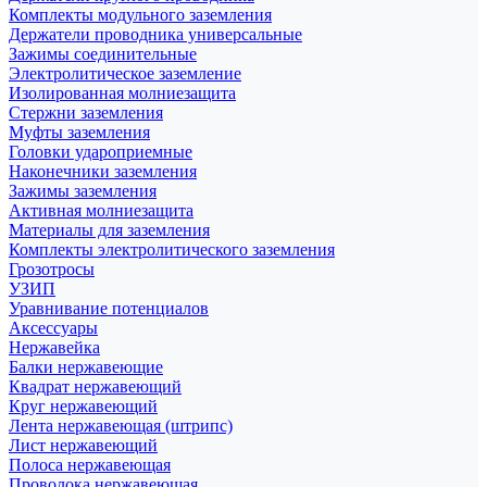
Комплекты модульного заземления
Держатели проводника универсальные
Зажимы соединительные
Электролитическое заземление
Изолированная молниезащита
Стержни заземления
Муфты заземления
Головки удароприемные
Наконечники заземления
Зажимы заземления
Активная молниезащита
Материалы для заземления
Комплекты электролитического заземления
Грозотросы
УЗИП
Уравнивание потенциалов
Аксессуары
Нержавейка
Балки нержавеющие
Квадрат нержавеющий
Круг нержавеющий
Лента нержавеющая (штрипс)
Лист нержавеющий
Полоса нержавеющая
Проволока нержавеющая