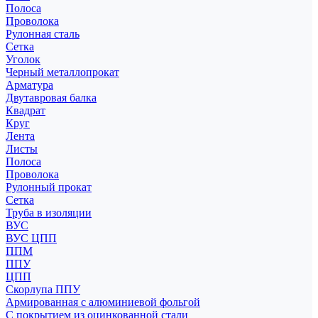
Полоса
Проволока
Рулонная сталь
Сетка
Уголок
Черный металлопрокат
Арматура
Двутавровая балка
Квадрат
Круг
Лента
Листы
Полоса
Проволока
Рулонный прокат
Сетка
Труба в изоляции
ВУС
ВУС ЦПП
ППМ
ППУ
ЦПП
Скорлупа ППУ
Армированная с алюминиевой фольгой
С покрытием из оцинкованной стали