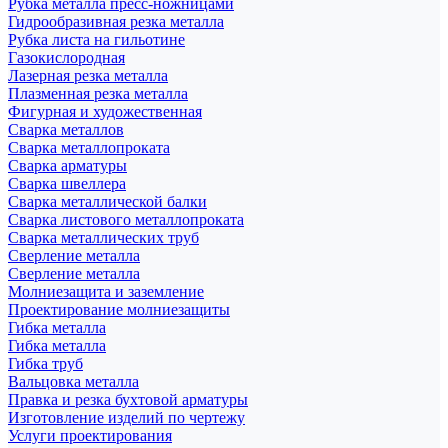
Рубка металла пресс-ножницами
Гидрообразивная резка металла
Рубка листа на гильотине
Газокислородная
Лазерная резка металла
Плазменная резка металла
Фигурная и художественная
Сварка металлов
Сварка металлопроката
Сварка арматуры
Сварка швеллера
Сварка металлической балки
Сварка листового металлопроката
Сварка металлических труб
Сверление металла
Сверление металла
Молниезащита и заземление
Проектирование молниезащиты
Гибка металла
Гибка металла
Гибка труб
Вальцовка металла
Правка и резка бухтовой арматуры
Изготовление изделий по чертежу
Услуги проектирования