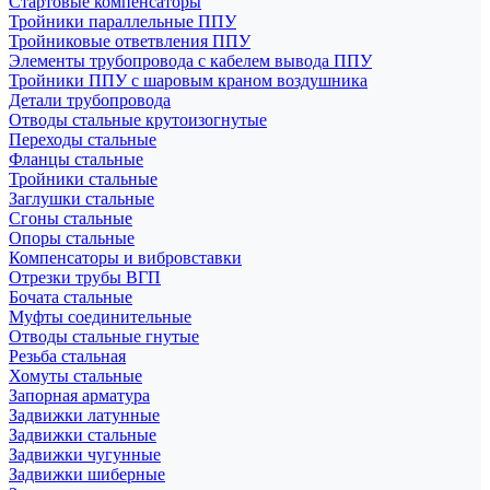
Стартовые компенсаторы
Тройники параллельные ППУ
Тройниковые ответвления ППУ
Элементы трубопровода с кабелем вывода ППУ
Тройники ППУ с шаровым краном воздушника
Детали трубопровода
Отводы стальные крутоизогнутые
Переходы стальные
Фланцы стальные
Тройники стальные
Заглушки стальные
Сгоны стальные
Опоры стальные
Компенсаторы и вибровставки
Отрезки трубы ВГП
Бочата стальные
Муфты соединительные
Отводы стальные гнутые
Резьба стальная
Хомуты стальные
Запорная арматура
Задвижки латунные
Задвижки стальные
Задвижки чугунные
Задвижки шиберные