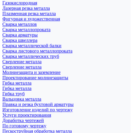
Газокислородная
Лазерная резка металла
Плазменная резка металла
Фигурная и художественная
Сварка металлов
Сварка металлопроката
Сварка арматуры
Сварка швеллера
Сварка металлической балки
Сварка листового металлопроката
Сварка металлических труб
Сверление металла
Сверление металла
Молниезащита и заземление
Проектирование молниезащиты
Гибка металла
Гибка металла
Гибка труб
Вальцовка металла
Правка и резка бухтовой арматуры
Изготовление изделий по чертежу
Услуги проектирования
Доработка чертежей
По готовому чертежу
Пескоструйная обработка металла