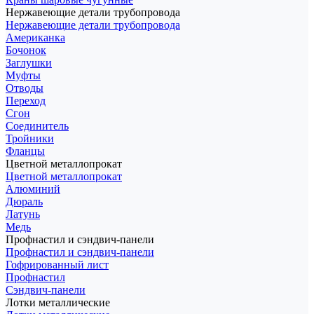
Нержавеющие детали трубопровода
Нержавеющие детали трубопровода
Американка
Бочонок
Заглушки
Муфты
Отводы
Переход
Сгон
Соединитель
Тройники
Фланцы
Цветной металлопрокат
Цветной металлопрокат
Алюминий
Дюраль
Латунь
Медь
Профнастил и сэндвич-панели
Профнастил и сэндвич-панели
Гофрированный лист
Профнастил
Сэндвич-панели
Лотки металлические